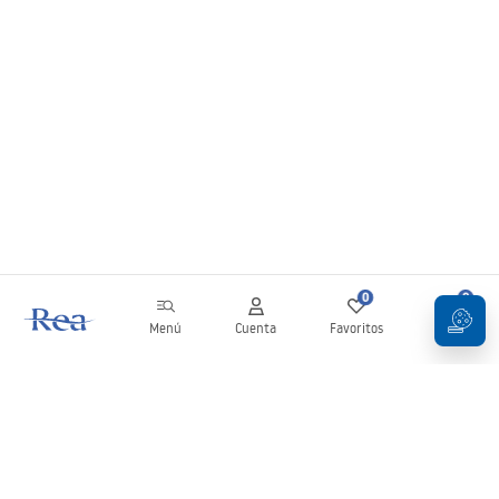
0
0
Menú
Cuenta
Favoritos
Carrito
Boletín
¡Mantente al día con novedades y promociones!