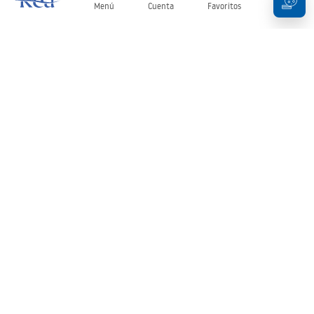
Menú
Cuenta
Favoritos
Carrito
Boletín
¡Mantente al día con novedades y promociones!
Iniciar sesión
Al introducir y confirmar tus datos, aceptas recibir el boletín de
acuerdo con lo establecido en los
Términos y condiciones
.