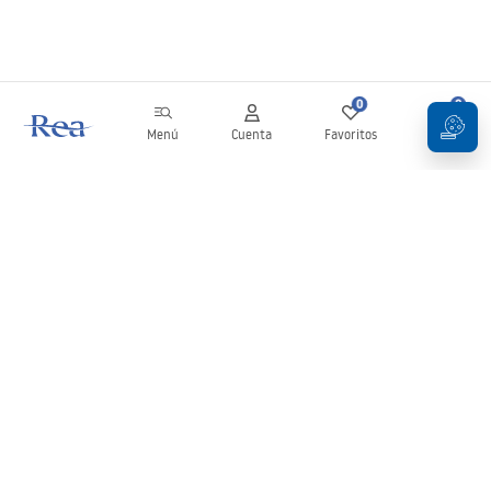
0
0
Menú
Cuenta
Favoritos
Carrito
Boletín
¡Mantente al día con novedades y promociones!
Iniciar sesión
Al introducir y confirmar tus datos, aceptas recibir el boletín de
acuerdo con lo establecido en los
Términos y condiciones
.