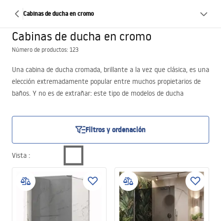
Cabinas de ducha en cromo
Cabinas de ducha en cromo
Número de productos: 123
Una cabina de ducha cromada, brillante a la vez que clásica, es una
elección extremadamente popular entre muchos propietarios de
baños. Y no es de extrañar: este tipo de modelos de ducha
iluminan fantásticamente el espacio, aportándole un brillo
agradable a la vista. La ducha cromada se muestra especialmente
fresca y limpia, incluso tras un uso prolongado. Sin duda se puede
Filtros y ordenación
afirmar que mantener una cabina de ducha con acabado cromado
en perfecto estado no resulta complicado. Gracias a su facilidad de
Vista
:
limpieza, los cuidados regulares son suficientes para conservar su
aspecto impecable durante mucho tiempo.