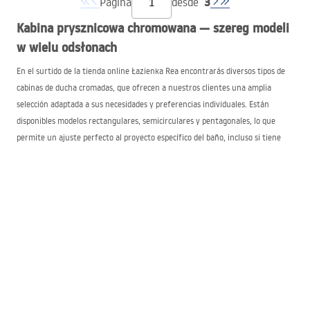
3
Página
desde
Kabina prysznicowa chromowana — szereg modeli
w wielu odsłonach
En el surtido de la tienda online Łazienka Rea encontrarás diversos tipos de
cabinas de ducha cromadas, que ofrecen a nuestros clientes una amplia
selección adaptada a sus necesidades y preferencias individuales. Están
disponibles modelos rectangulares, semicirculares y pentagonales, lo que
permite un ajuste perfecto al proyecto específico del baño, incluso si tiene
La cabina de baño cromada
formas atípicas o un espacio limitado.
puede
contar con puertas de una o dos hojas, así como con versiones correderas, lo
que permite aprovechar de forma óptima el espacio disponible. Cada modelo
se puede instalar tanto sobre un plato de ducha como directamente en el
cabina de ducha cromada
suelo. Además, en la oferta destacamos la
tipo
walk-in, caracterizada por su entrada abierta, que recomendamos
especialmente para personas con movilidad reducida.
En cuanto a las dimensiones, también se puede contar con una serie de
opciones disponibles. En el catálogo no faltan modelos que gustan
especialmente a quienes disponen de metros cuadrados limitados, como por