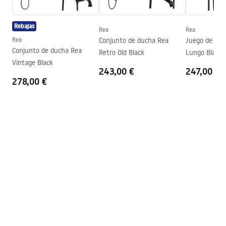
Instrukcja montażu
suelo
Instrukcja montażu kabiny Atlas.pdf
Altura
2000
mm
Rebajas
Rea
Rea
Dirección de la cabina
Izquierda o Derecha
Rea
Conjunto de ducha Rea
Juego de duc
Conjunto de ducha Rea
Retro Old Black
Lungo Black 
Garantía
2 años
Vintage Black
243,00 €
247,00 €
Revestimiento Easy Clean
Sí, en un lado del panel
278,00 €