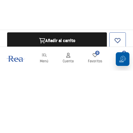
Añadir al carrito
0
0
Menú
Cuenta
Favoritos
Carrito
Boletín
¡Mantente al día con novedades y promociones!