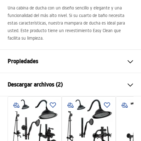
Una cabina de ducha con un diseño sencillo y elegante y una
funcionalidad del más alto nivel. Si su cuarto de baño necesita
estas características, nuestra mampara de ducha es ideal para
usted. Este producto tiene un revestimiento Easy Clean que
facilita su limpieza.
Propiedades
Dimensiones (puerta x pared)
120x100
Descargar archivos (2)
Color
Cromo
Tipo de cabina
Esquina
Warunki bezpieczeństwa
Color del vidrio
Transparent 6mm
WARUNKI BEZPIECZENSTWA KABINY DRZWI
Método de apertura
Inclinable
PARAWANY.pdf
Seria
Atlas
Montaje
En el plato de ducha o en el