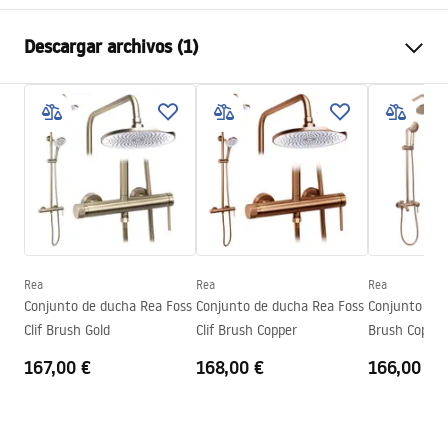
Dimensiones (puerta x pared)
80x100
Descargar archivos (1)
Color
Dorado
Tipo de cabina
Esquina
shower manual
Color del vidrio
Transparent 4mm
shower manual.pdf
Método de apertura
Corredizo
Seria
Punto
Montaje
En el plato de ducha o en el
suelo
Altura
1900
mm
Rea
Rea
Rea
Dirección de la cabina
Universal
Conjunto de ducha Rea Foss
Conjunto de ducha Rea Foss
Conjunto de 
Clif Brush Gold
Clif Brush Copper
Brush Copper
Garantía
2 años
167,00 €
168,00 €
166,00 €
Revestimiento Easy Clean
No