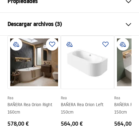
Propiedades
Tipo de baño
Esquina
Descargar archivos (3)
Color
Blanco
Material
Acrílico
Información de seguridad
Longitud
1695
mm
WARUNKI_BEZPIECZENSTWA_WANNY.pdf
Anchura
750
mm
Altura
560
mm
Condiciones de garantía
Lado de instalación
Izquierda
Warranty_Terms_and_Conditions_Bathtubs.pdf
Válvula y sifón incluidos
Sí
Garantía
2 años
Rea
Rea
Rea
Instrucciones de montaje
BAÑERA Rea Orion Right
BAÑERA Rea Orion Left
BAÑERA Rea O
Orion_160_170.pdf
160cm
150cm
150cm
578,00 €
564,00 €
564,00 €