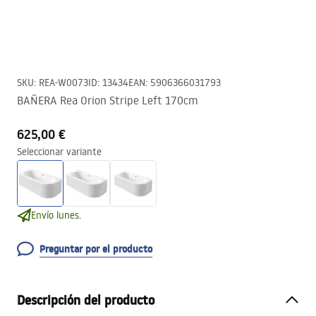
SKU
:
REA-W0073
ID
:
13434
EAN
:
5906366031793
BAÑERA Rea Orion Stripe Left 170cm
625,00 €
Seleccionar variante
Envío lunes.
Preguntar por el producto
Descripción del producto