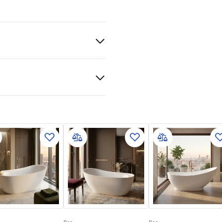
la pared
mación de seguridad
KI_BEZPIECZENSTWA_WAN