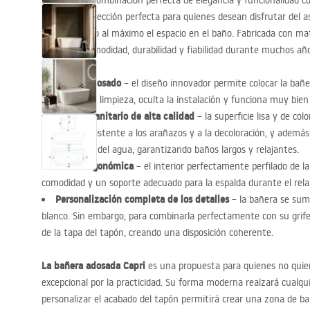
Descubra la combinación perfecta de elegancia y funcionalidad 
Capri
. Es la elección perfecta para quienes desean disfrutar del
aprovechando al máximo el espacio en el baño. Fabricada con mate
garantiza comodidad, durabilidad y fiabilidad durante muchos año
Diseño adosado
– el diseño innovador permite colocar la bañe
que facilita la limpieza, oculta la instalación y funciona muy bi
Acrílico sanitario de alta calidad
– la superficie lisa y de c
duradera, resistente a los arañazos y a la decoloración, y adem
temperatura del agua, garantizando baños largos y relajantes.
Forma ergonómica
– el interior perfectamente perfilado de l
comodidad y un soporte adecuado para la espalda durante el relax
Personalización completa de los detalles
– la bañera se sumi
blanco. Sin embargo, para combinarla perfectamente con su grifer
de la tapa del tapón, creando una disposición coherente.
La bañera adosada Capri
es una propuesta para quienes no quie
excepcional por la practicidad. Su forma moderna realzará cualquier
personalizar el acabado del tapón permitirá crear una zona de 