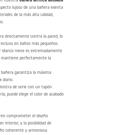
bañera acrílica adosada
con nuestra
 aspecto lujoso de una bañera exenta
riales de la más alta calidad,
s.
ra directamente contra la pared, lo
en incluso en baños más pequeños.
olor blanco nieve es extremadamente
ás mantiene perfectamente la
a bañera garantiza la máxima
 diario.
nistra de serie con un tapón
ía, puede elegir el color de acabado
ren comprometer el diseño
 interior, y la posibilidad de
baño coherente y armoniosa