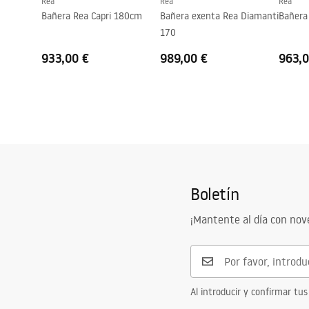
Rea
Rea
Rea
Bañera Rea Capri 180cm
Bañera exenta Rea Diamanti
Bañera
170
933,00 €
989,00 €
963,0
Boletín
¡Mantente al día con no
Al introducir y confirmar tus