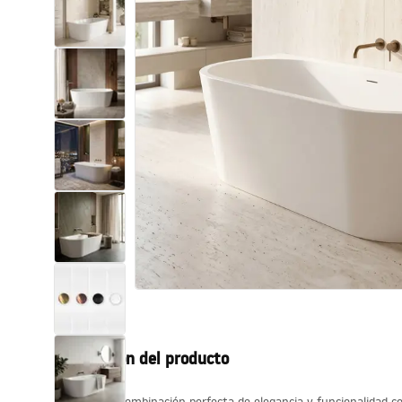
Inodoro, Bidé
Lavabos
Bañeras y mamparas
Grifería
Ducha
Cocina
Accesorios de baño
Descripción del producto