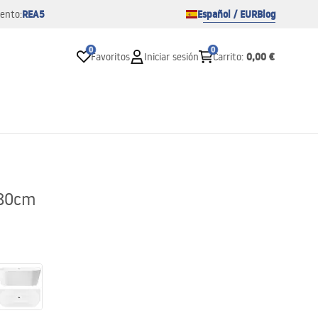
REA5
Español / EUR
Blog
ento:
0
0
0,00 €
Favoritos
Iniciar sesión
Carrito
:
180cm