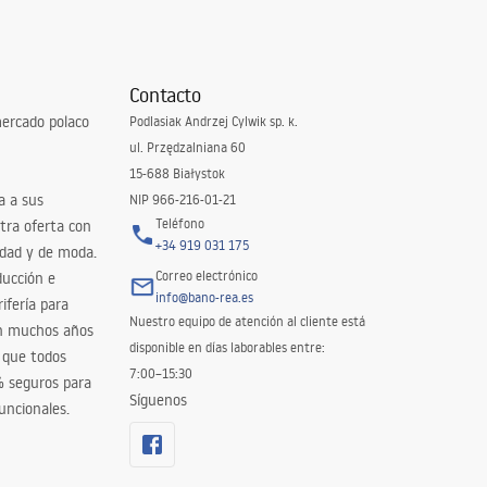
Contacto
ercado polaco
Podlasiak Andrzej Cylwik sp. k.
ul. Przędzalniana 60
15-688 Białystok
a a sus
NIP 966-216-01-21
Teléfono
tra oferta con
+34 919 031 175
idad y de moda.
Correo electrónico
ducción e
info@bano-rea.es
ifería para
Nuestro equipo de atención al cliente está
en muchos años
disponible en días laborables entre:
 que todos
7:00–15:30
% seguros para
Síguenos
uncionales.