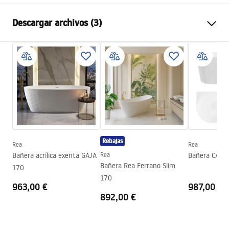
Tipo de baño
De pie
Descargar archivos (3)
Color
Blanco
Material
Acrílico
Manual
Longitud
1820
mm
Instrukcja_wanien_przy__ciennych.pdf
Anchura
785
mm
Altura
765
mm
Información de seguridad
Lado de instalación
Universal
WARUNKI_BEZPIECZENSTWA_WANNY.pdf
Válvula y sifón incluidos
Sí
Rebajas
Garantía
2 años
Rea
Rea
Condiciones de garantía
Bañera acrílica exenta GAJA
Rea
Bañera CAPR
Warranty_Terms_and_Conditions_Bathtubs.pdf
Bañera Rea Ferrano Slim
170
170
963,00 €
987,00 €
892,00 €