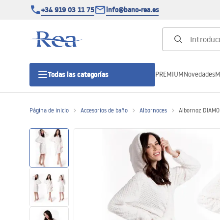
+34 919 03 11 75
info@bano-rea.es
PREMIUM
Novedades
M
Todas las categorías
Página de inicio
Accesorios de baño
Albornoces
Albornoz DIAMO
Cabinas de ducha
Puertas de ducha
Platos de ducha
Drenajes lineales