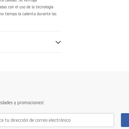
ta calidad. Su ventaja
adas con el uso de la tecnología
smo tiempo la calienta durante las
ter
 capucha
vedades y promociones!