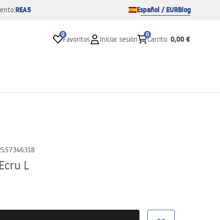
REA5
Español / EUR
Blog
ento:
0
0
0,00 €
Favoritos
Iniciar sesión
Carrito
:
2557346318
Ecru L