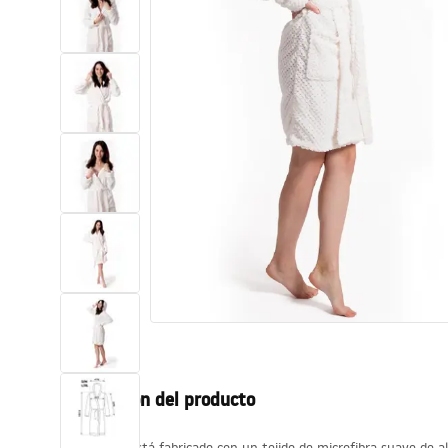
Inodoro, Bidé
Lavabos
Bañeras y mamparas
Grifería
Ducha
Cocina
Accesorios de baño
Descripción del producto