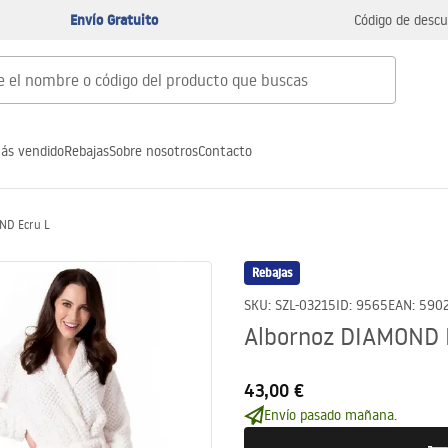
Envío Gratuito
Código de descu
ás vendido
Rebajas
Sobre nosotros
Contacto
ND Ecru L
Rebajas
SKU
:
SZL-03215
ID
:
9565
EAN
:
590
Albornoz DIAMOND 
43,00 €
Envío pasado mañana.