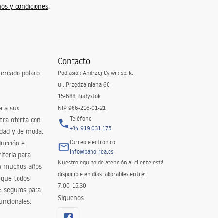
os y condiciones
.
Contacto
ercado polaco
Podlasiak Andrzej Cylwik sp. k.
ul. Przędzalniana 60
15-688 Białystok
a a sus
NIP 966-216-01-21
Teléfono
tra oferta con
+34 919 031 175
idad y de moda.
Correo electrónico
ducción e
info@bano-rea.es
ifería para
Nuestro equipo de atención al cliente está
en muchos años
disponible en días laborables entre:
 que todos
7:00–15:30
% seguros para
Síguenos
uncionales.