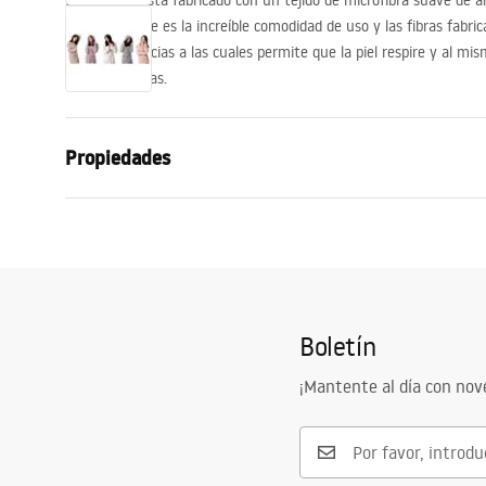
El albornoz está fabricado con un tejido de microfibra suave de al
incuestionable es la increíble comodidad de uso y las fibras fabric
moderna, gracias a las cuales permite que la piel respire y al mi
noches heladas.
Propiedades
Tamaño
L
Material de trabajo
100% poliés
Diseño
Regular con
Bolsillos laterales
Sí
Boletín
Modelo
Diamond
¡Mantente al día con no
Garantía
2 años