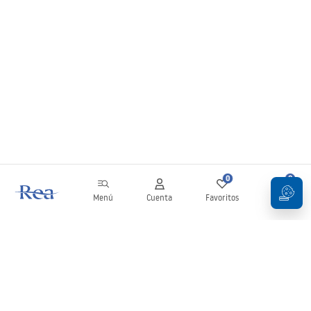
0
0
Menú
Cuenta
Favoritos
Carrito
Boletín
¡Mantente al día con novedades y promociones!