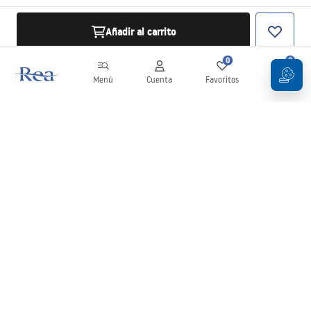
Añadir al carrito
0
0
Menú
Cuenta
Favoritos
Carrito
Boletín
¡Mantente al día con novedades y promociones!
Iniciar sesión
Al introducir y confirmar tus datos, aceptas recibir el boletín de
acuerdo con lo establecido en los
Términos y condiciones
.