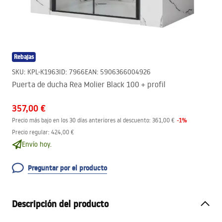
Rebajas
SKU
:
KPL-K1963
ID
:
7966
EAN
:
5906366004926
Puerta de ducha Rea Molier Black 100 + profil
357,00 €
-
1
%
Precio más bajo en los 30 días anteriores al descuento:
361,00 €
Precio regular
:
424,00 €
Envío hoy.
Preguntar por el producto
Descripción del producto