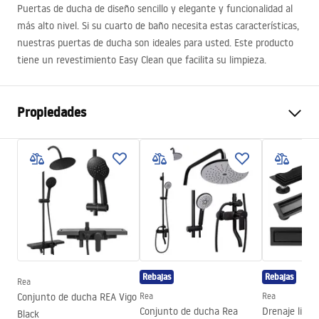
Puertas de ducha de diseño sencillo y elegante y funcionalidad al
más alto nivel. Si su cuarto de baño necesita estas características,
nuestras puertas de ducha son ideales para usted. Este producto
tiene un revestimiento Easy Clean que facilita su limpieza.
Propiedades
Método de apertura de la
Plegable
puerta
Tamaño de la puerta
100
Espesor del vidrio
6 mm
Altura de la puerta de la
190
cm
ducha
Material de perfil
Aluminio
Rebajas
Rebajas
Rea
Conjunto de ducha REA Vigo
Rea
Rea
Material del mango
Latón
Conjunto de ducha Rea
Drenaje linea
Black