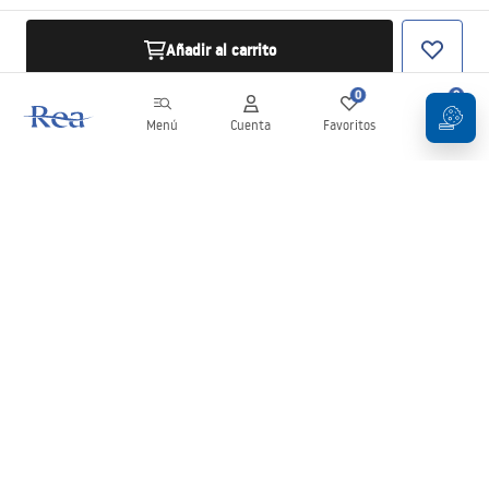
Añadir al carrito
0
0
Menú
Cuenta
Favoritos
Carrito
Boletín
¡Mantente al día con novedades y promociones!
Iniciar sesión
Al introducir y confirmar tus datos, aceptas recibir el boletín de
acuerdo con lo establecido en los
Términos y condiciones
.