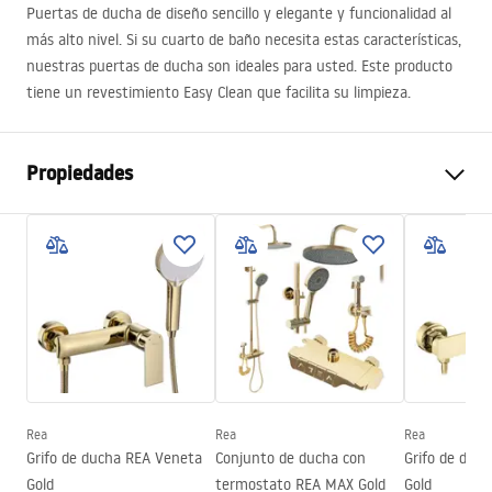
Puertas de ducha de diseño sencillo y elegante y funcionalidad al
más alto nivel. Si su cuarto de baño necesita estas características,
nuestras puertas de ducha son ideales para usted. Este producto
tiene un revestimiento Easy Clean que facilita su limpieza.
Propiedades
Método de apertura de la
Abatible
puerta
Tamaño de la puerta
80
Dirección de la puerta
Universal
Espesor del vidrio
6 mm
Altura de la puerta de la
200
cm
ducha
Rea
Rea
Rea
Grifo de ducha REA Veneta
Conjunto de ducha con
Grifo de duc
Altura de la puerta de la
205
Gold
termostato REA MAX Gold
Gold
ducha