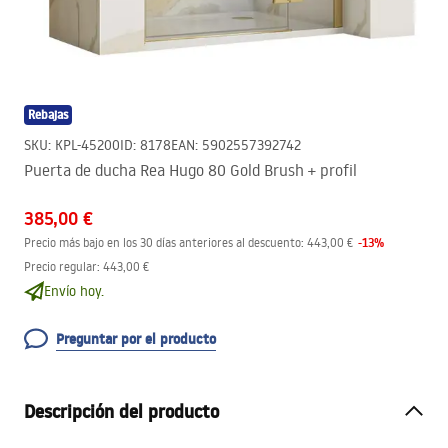
Rebajas
SKU
:
KPL-45200
ID
:
8178
EAN
:
5902557392742
Puerta de ducha Rea Hugo 80 Gold Brush + profil
385,00 €
-
13
%
Precio más bajo en los 30 días anteriores al descuento:
443,00 €
Precio regular
:
443,00 €
Envío hoy.
Preguntar por el producto
Descripción del producto