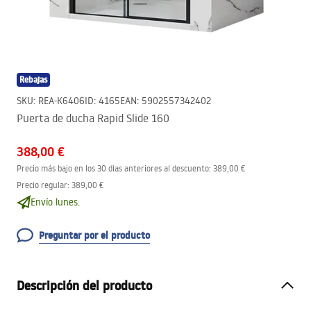
Rebajas
SKU
:
REA-K6406
ID
:
4165
EAN
:
5902557342402
Puerta de ducha Rapid Slide 160
388,00 €
Precio más bajo en los 30 días anteriores al descuento:
389,00 €
Precio regular
:
389,00 €
Envío lunes.
Preguntar por el producto
Descripción del producto