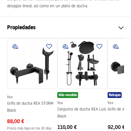
desagüe lineal, así como en un plato de ducha.
Propiedades
Método de apertura de la
Corredera
puerta
Tamaño de la puerta
160
Dirección de la puerta
Universal
Espesor del vidrio
6 mm
Altura de la puerta de la
195
cm
ducha
Más vendido
Rebajas
Rea
Grifo de ducha REA STORM
Rea
Rea
Material de perfil
Aluminio
Conjunto de ducha REA Luis
Grifo de duc
Black
Material del mango
Latón
Black
88,00 €
Revestimiento Easy Clean
Sí
110,00 €
92,00 €
Precio más bajo en los 30 días