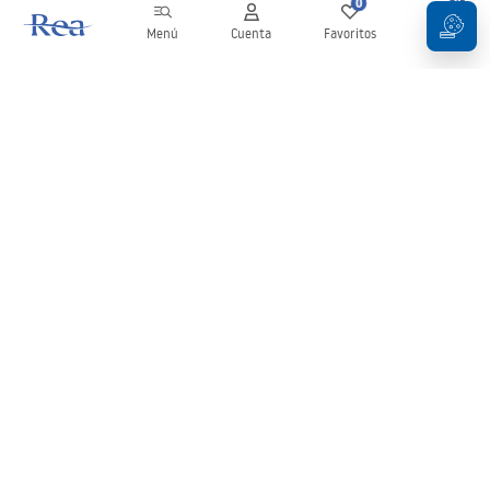
0
0
Menú
Cuenta
Favoritos
Carrito
Boletín
¡Mantente al día con novedades y promociones!
Iniciar sesión
Al introducir y confirmar tus datos, aceptas recibir el boletín de
acuerdo con lo establecido en los
Términos y condiciones
.