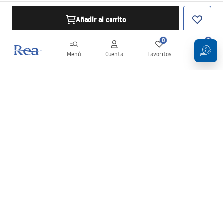
Añadir al carrito
0
0
Menú
Cuenta
Favoritos
Carrito
Boletín
¡Mantente al día con novedades y promociones!
Iniciar sesión
Al introducir y confirmar tus datos, aceptas recibir el boletín de
acuerdo con lo establecido en los
Términos y condiciones
.