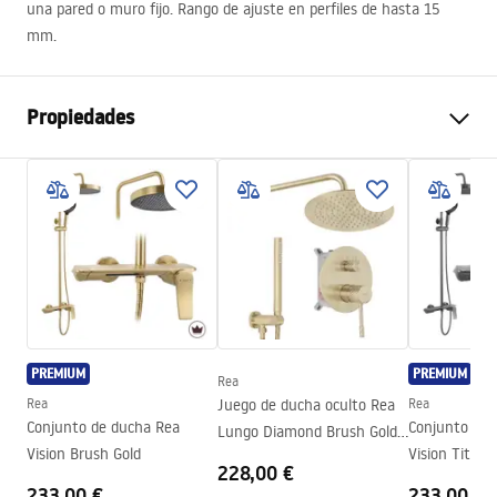
una pared o muro fijo. Rango de ajuste en perfiles de hasta 15
mm.
Propiedades
Altura
35 mm
mm
Longitud
1950 mm
Ajuste de la extensión
25 mm
Anchura
25 mm
mm
Garantía
2 años
PREMIUM
PREMIUM
Rea
Rea
Juego de ducha oculto Rea
Rea
Conjunto de ducha Rea
Conjunto de 
Lungo Diamond Brush Gold
Vision Brush Gold
Vision Titan
+ BOX
228,00 €
233,00 €
233,00 €