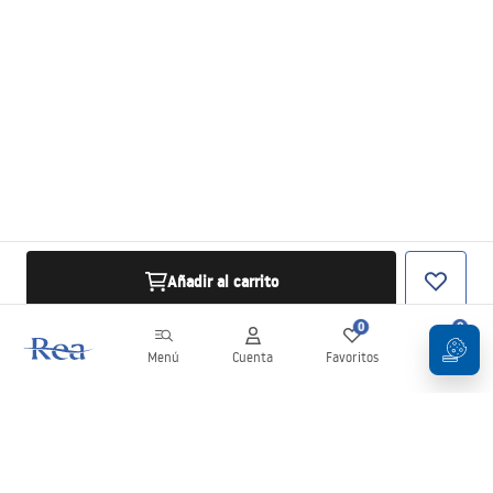
Añadir al carrito
0
0
Menú
Cuenta
Favoritos
Carrito
Boletín
¡Mantente al día con novedades y promociones!