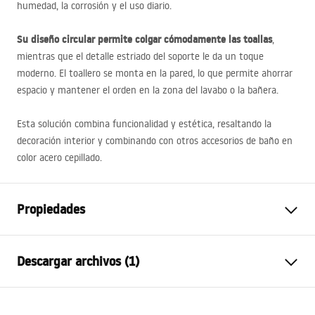
humedad, la corrosión y el uso diario.
Su diseño circular permite colgar cómodamente las toallas
,
mientras que el detalle estriado del soporte le da un toque
moderno. El toallero se monta en la pared, lo que permite ahorrar
espacio y mantener el orden en la zona del lavabo o la bañera.
Esta solución combina funcionalidad y estética, resaltando la
decoración interior y combinando con otros accesorios de baño en
color acero cepillado.
Propiedades
Color
Acero cepillado, Gris
Descargar archivos (1)
Material
Metal
Método de instalación
Atornillado
Condiciones de garantía
Anchura
215
mm