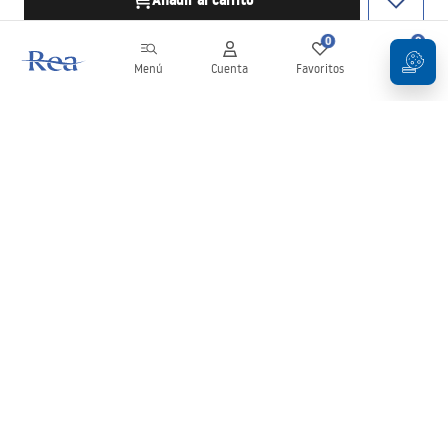
Añadir al carrito
0
0
Menú
Cuenta
Favoritos
Carrito
Boletín
¡Mantente al día con novedades y promociones!
Iniciar sesión
Al introducir y confirmar tus datos, aceptas recibir el boletín de
acuerdo con lo establecido en los
Términos y condiciones
.