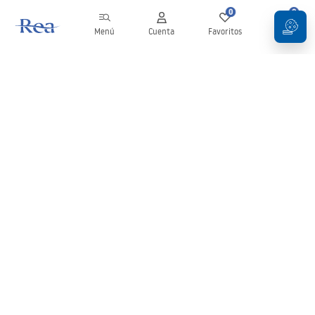
0
0
Menú
Cuenta
Favoritos
Carrito
Boletín
¡Mantente al día con novedades y promociones!
Iniciar sesión
Al introducir y confirmar tus datos, aceptas recibir el boletín de
acuerdo con lo establecido en los
Términos y condiciones
.