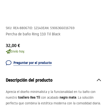
SKU
:
REA-88067
ID
:
12140
EAN
:
5906366016769
Percha de baño Ring 110 Til Black
32,00 €
Envío hoy.
Preguntar por el producto
Descripción del producto
Aprecia el diseño minimalista y la funcionalidad en tu baño con
toallero Rea Til
negro mate
nuestro
con acabado
. La solución
perfecta que combina la estética moderna con la comodidad diaria.