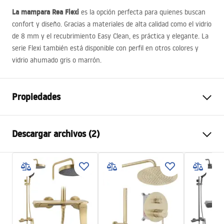
La mampara Rea Flexi
es la opción perfecta para quienes buscan
confort y diseño. Gracias a materiales de alta calidad como el vidrio
de 8 mm y el recubrimiento Easy Clean, es práctica y elegante. La
serie Flexi también está disponible con perfil en otros colores y
vidrio ahumado gris o marrón.
Propiedades
Dimensiones (puerta x pared)
100
Descargar archivos (2)
Color
Dorado
Tipo de cabina
Walk-in
Información de seguridad
Color del vidrio
Transparent 8mm
WARUNKI BEZPIECZENSTWA KABINY DRZWI
Seria
Flexi
PARAWANY.pdf
Montaje
En el plato de ducha o en el
suelo