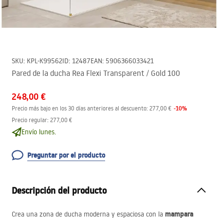
SKU
:
KPL-K99562
ID
:
12487
EAN
:
5906366033421
Pared de la ducha Rea Flexi Transparent / Gold 100
248,00 €
-
10
%
Precio más bajo en los 30 días anteriores al descuento:
277,00 €
Precio regular
:
277,00 €
Envío lunes.
Preguntar por el producto
Descripción del producto
mampara
Crea una zona de ducha moderna y espaciosa con la