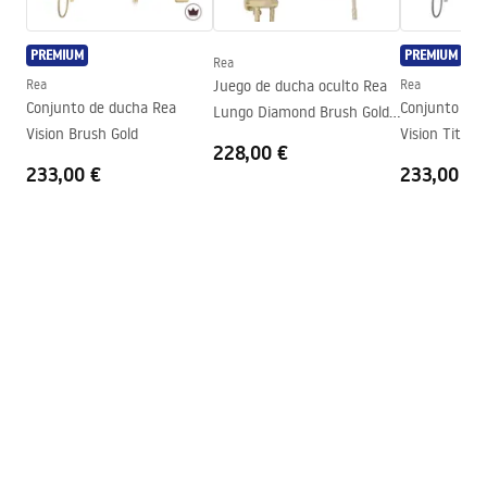
Manual de instalación
Altura
1950
mm
Instrukcja_monta__u___cianki_Flexi.pdf
Dirección de la cabina
Universal
PREMIUM
PREMIUM
Rea
Garantía
2 años
Rea
Juego de ducha oculto Rea
Rea
Conjunto de ducha Rea
Conjunto de 
Lungo Diamond Brush Gold
Revestimiento Easy Clean
Sí, en un lado del panel
Vision Brush Gold
Vision Titan
+ BOX
228,00 €
233,00 €
233,00 €