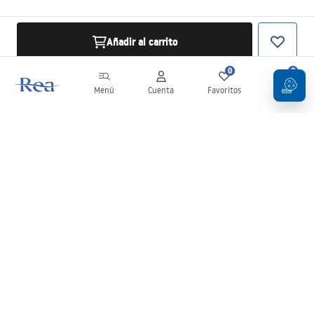
Añadir al carrito
0
0
Menú
Cuenta
Favoritos
Carrito
Boletín
¡Mantente al día con novedades y promociones!
Iniciar sesión
Al introducir y confirmar tus datos, aceptas recibir el boletín de
acuerdo con lo establecido en los
Términos y condiciones
.