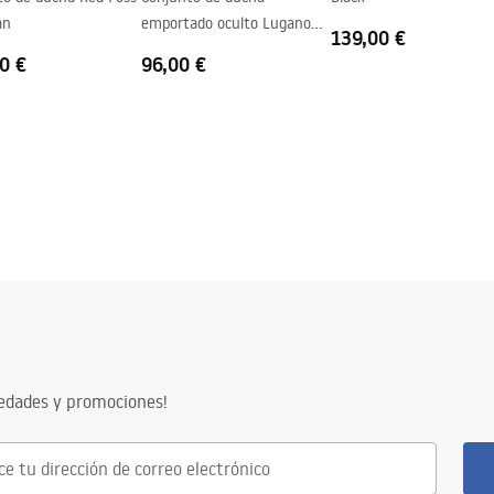
an
emportado oculto Lugano
139,00 €
Black Rea +BOX
0 €
96,00 €
vedades y promociones!