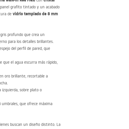
a walk-in Rea Flexi
cristal
con
 panel grafito tintado y un acabado
vidrio templado de 8 mm
ctura de
 gris profundo que crea un
o para los detalles brillantes.
spejo del perfil de pared, que
 que el agua escurra más rápido,
n oro brillante, recortable a
ucha.
a izquierda, sobre plato o
ni umbrales, que ofrece máxima
enes buscan un diseño distinto. La