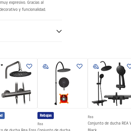
 muy expresivo. Gracias al
decorativo y funcionalidad.
de ducha o en el suelo
ad
Rebajas
Rea
Conjunto de ducha REA 
Rea
to de ducha Rea Foss
Conjunto de ducha
Black
do del panel