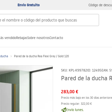
Envío Gratuito
Código de descu
ás vendido
Rebajas
Sobre nosotros
Contacto
 ducha
Pared de la ducha Rea Flexi Grey / Gold 120
SKU
:
KPL-K99782
ID
:
12495
EAN
:
5
Pared de la ducha R
283,00 €
Precio más bajo en los 30 días anteriore
Precio regular
:
322,00 €
Envío lunes.