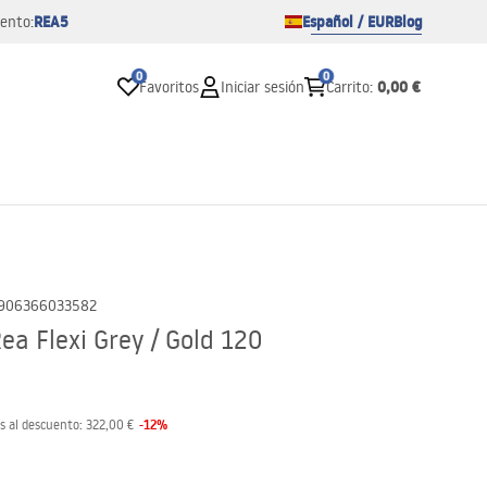
REA5
Español / EUR
Blog
ento:
0
0
0,00 €
Favoritos
Iniciar sesión
Carrito
:
906366033582
ea Flexi Grey / Gold 120
-
12
%
s al descuento:
322,00 €