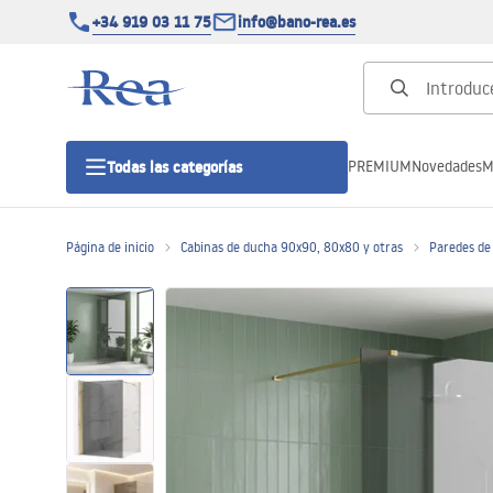
+34 919 03 11 75
info@bano-rea.es
PREMIUM
Novedades
M
Todas las categorías
Página de inicio
Cabinas de ducha 90x90, 80x80 y otras
Paredes de
Cabinas de ducha
Puertas de ducha
Platos de ducha
Drenajes lineales