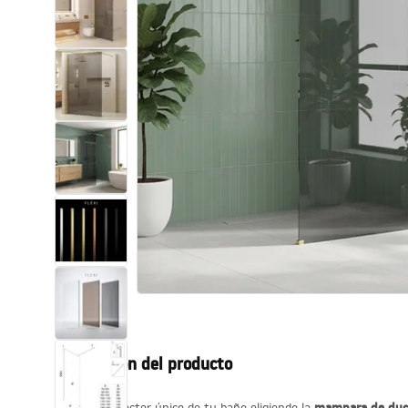
Inodoro, Bidé
Lavabos
Bañeras y mamparas
Grifería
Ducha
Cocina
Accesorios de baño
Descripción del producto