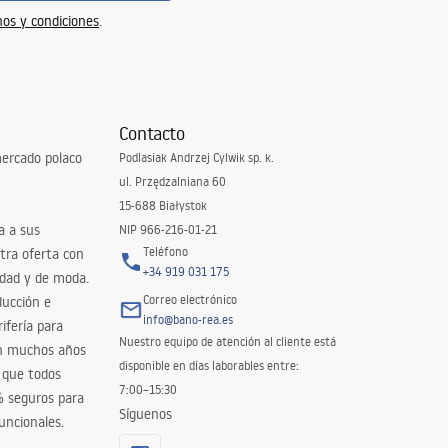
os y condiciones
.
Contacto
ercado polaco
Podlasiak Andrzej Cylwik sp. k.
ul. Przędzalniana 60
15-688 Białystok
a a sus
NIP 966-216-01-21
Teléfono
tra oferta con
+34 919 031 175
idad y de moda.
Correo electrónico
ducción e
info@bano-rea.es
ifería para
Nuestro equipo de atención al cliente está
en muchos años
disponible en días laborables entre:
 que todos
7:00–15:30
% seguros para
Síguenos
uncionales.