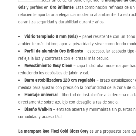
mampara de duch
Realza el carácter único de tu baño eligiendo la
Gris
Oro Brillante
y perfiles en
. Esta combinación refinada de un
reluciente aporta una elegancia moderna al ambiente. La estru
garantiza seguridad y durabilidad durante años.
Vidrio templado 8 mm (Gris)
– panel resistente con un tono
ambiente más íntimo, aporta privacidad y sirve como fondo modern
Perfil de aluminio Oro Brillante
– espectacular acabado tipo e
refleja la luz y contrasta con el cristal más oscuro.
Revestimiento Easy Clean
– capa hidrófoba moderna que hace
reduciendo los depósitos de jabón y cal.
Barra estabilizadora 120 cm regulable
– brazo estabilizador e
medida para ajustar con precisión la profundidad de la zona de d
Montaje universal
– libertad de instalación: a la derecha o a l
directamente sobre azulejo con desagüe a ras de suelo.
Diseño Walk-In
– entrada abierta y minimalista sin puertas 
comodidad y acceso fácil.
La mampara Rea Flexi Gold Gloss Grey
es una propuesta para qui