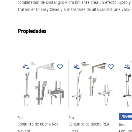
combinación de cristal gris y oro brillante crea un efecto lujoso y
tratamiento Easy Clean y a materiales de alta calidad, une valor 
Propiedades
Dimensiones (puerta x pared)
120
Color
Dorado
Tipo de cabina
Walk-in
Color del vidrio
Gris 8mm
Seria
Flexi
Montaje
En el plato 
Altura
1950
mm
Dirección de la cabina
Universal
Noved
Rea
Rea
Garantía
2 años
Conjunto de ducha Rea
Conjunto de ducha REA
Rea
Navaro
Lucas
Conjun
Revestimiento Easy Clean
Sí, en un la