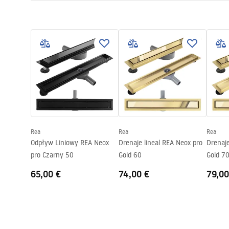
Długość odpływu (cm)
60
Instrucciones de montaje
Materiał odpływu
Stal nierdz
LINEAR-3.pdf
Color
Negro
Tipo de rejilla
Una cara par
Przepustowość
0,45 l/s
Powłoka
Nano Flex
Garantía
120 meses e
otros comp
Rea
Rea
Rea
Odpływ Liniowy REA Neox
Drenaje lineal REA Neox pro
Drenaje
pro Czarny 50
Gold 60
Gold 7
65,00 €
74,00 €
79,00