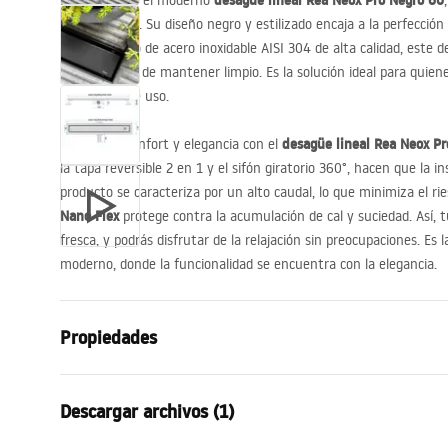
desagüe lineal Rea Neox Pro Negro 60
Presentamos el moderno
funcionalidad. Su diseño negro y estilizado encaja a la perfecci
Gracias al uso de acero inoxidable
AISI
304 de alta calidad, este d
también fácil de mantener limpio. Es la solución ideal para quiene
comodidad de uso.
desagüe lineal Rea Neox Pr
Asegúrate confort y elegancia con el
la tapa reversible 2 en 1 y el sifón giratorio 360°, hacen que la in
producto se caracteriza por un alto caudal, lo que minimiza el ri
Nano Flex
protege contra la acumulación de cal y suciedad. Así, 
fresca, y podrás disfrutar de la relajación sin preocupaciones. Es
moderno, donde la funcionalidad se encuentra con la elegancia.
Propiedades
Typ odpływu
Regularny
Descargar archivos (1)
Tipo de sifón
Giratorio en