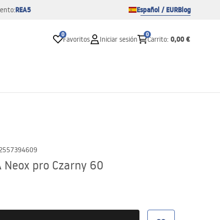
REA5
Español / EUR
Blog
ento:
0
0
0,00 €
Favoritos
Iniciar sesión
Carrito
:
2557394609
 Neox pro Czarny 60