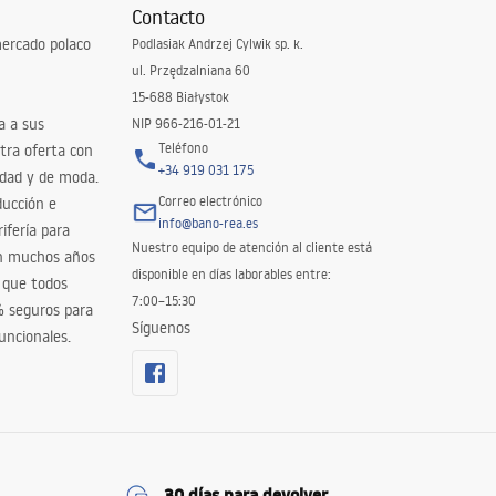
Contacto
ercado polaco
Podlasiak Andrzej Cylwik sp. k.
ul. Przędzalniana 60
15-688 Białystok
a a sus
NIP 966-216-01-21
Teléfono
tra oferta con
+34 919 031 175
idad y de moda.
Correo electrónico
ducción e
info@bano-rea.es
ifería para
Nuestro equipo de atención al cliente está
en muchos años
disponible en días laborables entre:
 que todos
7:00–15:30
% seguros para
Síguenos
uncionales.
30 días para devolver