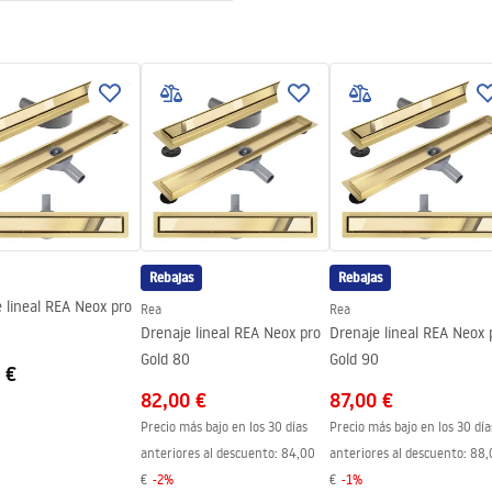
ewna AISI 304
a la inserción de baldosas
structura de acero, 24 meses
onentes
Rebajas
Rebajas
 lineal REA Neox pro
Rea
Rea
0
Drenaje lineal REA Neox pro
Drenaje lineal REA Neox 
Gold 80
Gold 90
 €
82,00 €
87,00 €
Precio más bajo en los 30 días
Precio más bajo en los 30 día
anteriores al descuento:
84,00
anteriores al descuento:
88,
€
-
2
%
€
-
1
%