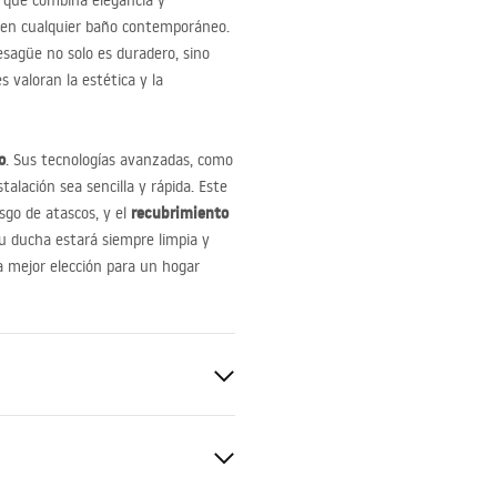
, que combina elegancia y
ón en cualquier baño contemporáneo.
esagüe no solo es duradero, sino
s valoran la estética y la
o
. Sus tecnologías avanzadas, como
stalación sea sencilla y rápida. Este
recubrimiento
esgo de atascos, y el
tu ducha estará siempre limpia y
 la mejor elección para un hogar
 360°