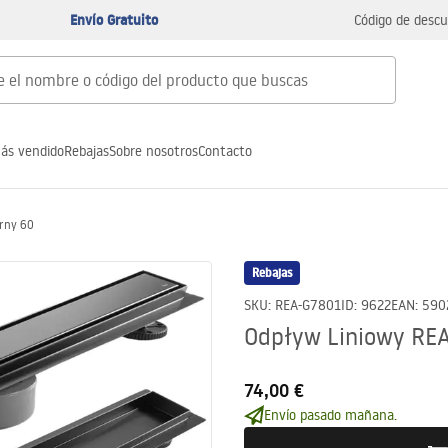
Envío Gratuito
Código de descu
ás vendido
Rebajas
Sobre nosotros
Contacto
arny 60
Rebajas
SKU
:
REA-G7801
ID
:
9622
EAN
:
590
Odpływ Liniowy REA
74,00 €
Envío pasado mañana.