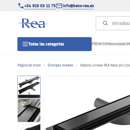
+34 919 03 11 75
info@bano-rea.es
PREMIUM
Novedades
M
Todas las categorías
Página de inicio
Drenajes lineales
Odpływ Liniowy REA Neox pro Cz
Cabinas de ducha
Puertas de ducha
Platos de ducha
Drenajes lineales