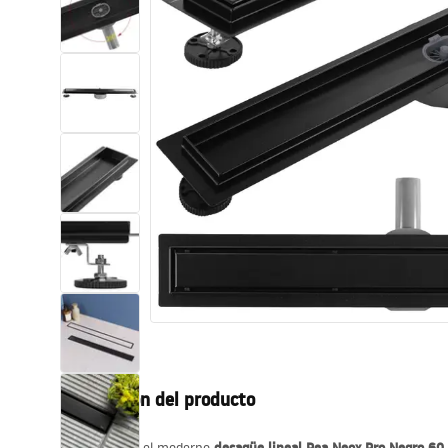
Inodoro, Bidé
Lavabos
Bañeras y mamparas
Grifería
Ducha
Cocina
Accesorios de baño
Descripción del producto