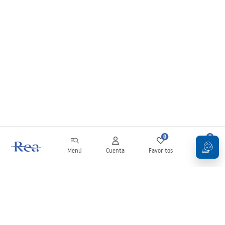
0
0
Menú
Cuenta
Favoritos
Carrito
Boletín
¡Mantente al día con novedades y promociones!