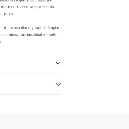
solución elegante que aporta un
e mate en tono rosa pastel le da
ctuales.
nte al uso diario y fácil de limpiar.
ue combina funcionalidad y diseño
s.
mera
nitaria
ciones de garantía
nty_Terms_and_Conditions_
_-_5.pdf