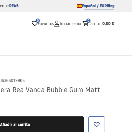
REA5
Español / EUR
Blog
ento:
0
0
0,00 €
Favoritos
Iniciar sesión
Carrito
:
06366019906
mera Rea Vanda Bubble Gum Matt
Añadir al carrito