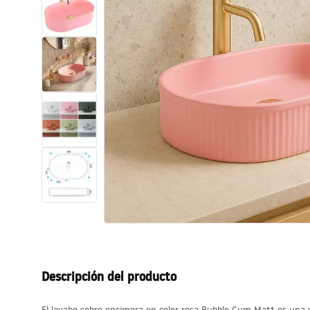
Inodoro, Bidé
Lavabos
Bañeras y mamparas
Grifería
Ducha
Cocina
Accesorios de baño
Descripción del producto