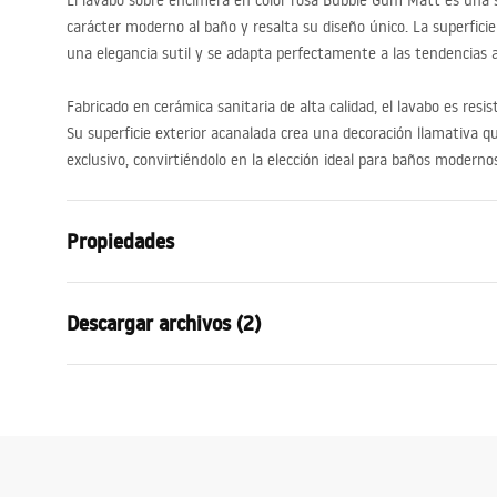
El lavabo sobre encimera en color rosa Bubble Gum Matt es una 
carácter moderno al baño y resalta su diseño único. La superfici
una elegancia sutil y se adapta perfectamente a las tendencias a
Fabricado en cerámica sanitaria de alta calidad, el lavabo es resiste
Su superficie exterior acanalada crea una decoración llamativa q
exclusivo, convirtiéndolo en la elección ideal para baños moderno
Propiedades
Método de instalación
Sobre enci
Descargar archivos (2)
Material
Cerámica sa
Color
Rosa
Condi
Acabado
Mate
Instrucciones de montaje
Warra
Basin.pdf
Longitud
490
mm
Basins
Anchura
310
mm