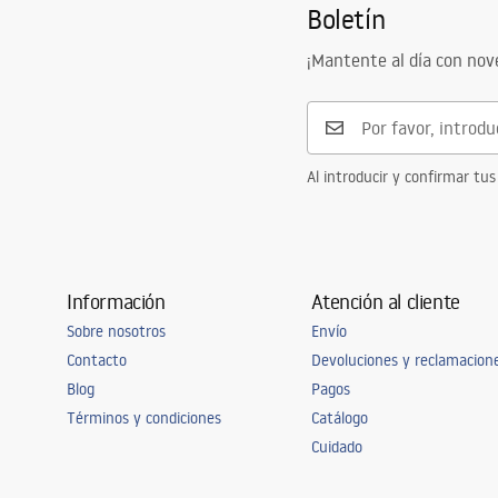
Boletín
Altura
130
mm
Forma
Ovalado
¡Mantente al día con no
Agujero del grifo
No
Agujero de desbordamiento
No
Al introducir y confirmar tus
Información
Atención al cliente
Sobre nosotros
Envío
Contacto
Devoluciones y reclamacion
Blog
Pagos
Términos y condiciones
Catálogo
Cuidado