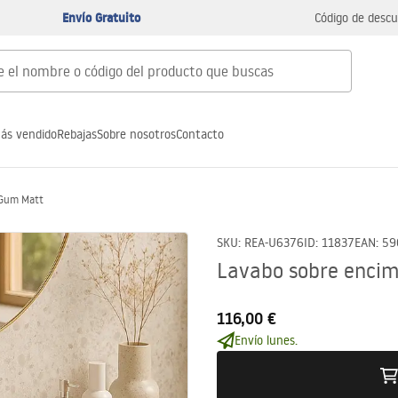
Envío Gratuito
Código de descu
ás vendido
Rebajas
Sobre nosotros
Contacto
 Gum Matt
SKU
:
REA-U6376
ID
:
11837
EAN
:
59
Lavabo sobre enci
116,00 €
Envío lunes.