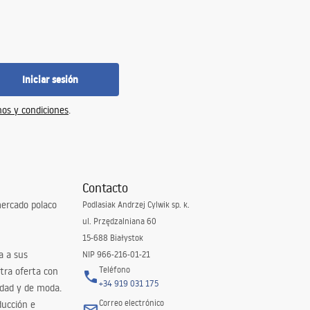
Iniciar sesión
os y condiciones
.
Contacto
ercado polaco
Podlasiak Andrzej Cylwik sp. k.
ul. Przędzalniana 60
15-688 Białystok
a a sus
NIP 966-216-01-21
Teléfono
tra oferta con
+34 919 031 175
idad y de moda.
Correo electrónico
ducción e