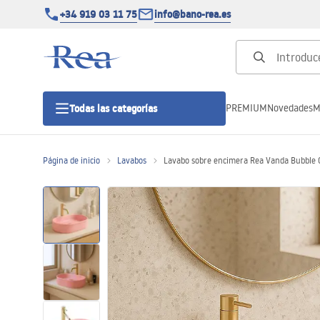
+34 919 03 11 75
info@bano-rea.es
PREMIUM
Novedades
M
Todas las categorías
Página de inicio
Lavabos
Lavabo sobre encimera Rea Vanda Bubble
Cabinas de ducha
Puertas de ducha
Platos de ducha
Drenajes lineales