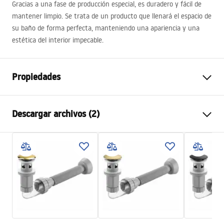
Gracias a una fase de producción especial, es duradero y fácil de
mantener limpio. Se trata de un producto que llenará el espacio de
su baño de forma perfecta, manteniendo una apariencia y una
estética del interior impecable.
Propiedades
Método de instalación
Sobre encimera
Descargar archivos (2)
Material
Cerámica sanitaria
Color
Blanco, Blanco/Dorado
Instrucciones de montaje
Acabado
Brillo
Basin.pdf
Longitud
360
mm
Anchura
360
mm
Condiciones de garantía
Altura
115
mm
Warranty_Terms_and_Conditions_Basins_-_5.pdf
Sügavus
95
mm