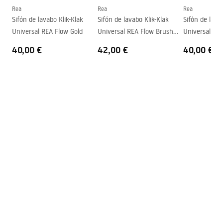
Forma
Redondo
Rea
Rea
Rea
Sifón de lavabo Klik-Klak
Sifón de lavabo Klik-Klak
Sifón de lava
Agujero del grifo
No
Universal REA Flow Gold
Universal REA Flow Brush
Universal RE
Agujero de desbordamiento
No
Gold
40,00 €
42,00 €
40,00 €