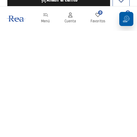
Añadir al carrito
0
0
Menú
Cuenta
Favoritos
Carrito
Boletín
¡Mantente al día con novedades y promociones!
Iniciar sesión
Al introducir y confirmar tus datos, aceptas recibir el boletín de
acuerdo con lo establecido en los
Términos y condiciones
.