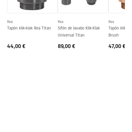
Altura
150
mm
Warranty_Terms_and_Conditions_Basins_-_5.pdf
Sügavus
100
mm
Forma
Ovalado
Rea
Rea
Rea
Tapón klik-klak Rea Titan
Sifón de lavabo Klik-Klak
Tapón klik-kl
Agujero del grifo
No
Universal Titan
Brush
Agujero de desbordamiento
No
44,00 €
89,00 €
47,00 €