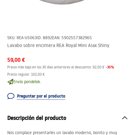
SKU
:
REA-U5063
ID
:
8892
EAN
:
5902557382965
Lavabo sobre encimera REA Royal Mini Aiax Shiny
59,00 €
-
36
%
Precio más bajo en los 30 días anteriores al descuento:
92,00 €
Precio regular
:
102,00 €
Envío pondelok.
Preguntar por el producto
Descripción del producto
Nos complace presentarles un lavabo moderno, bonito y muy