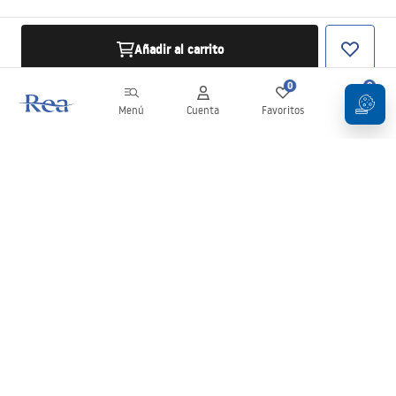
Añadir al carrito
0
0
Menú
Cuenta
Favoritos
Carrito
Boletín
¡Mantente al día con novedades y promociones!
Iniciar sesión
Al introducir y confirmar tus datos, aceptas recibir el boletín de
acuerdo con lo establecido en los
Términos y condiciones
.