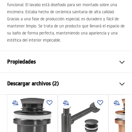
funcional. El lavabo está diseñado para ser montado sobre una
encimera. Estaba hecho de cerámica sanitaria de alta calidad.
Gracias a una fase de producción especial, es duradero y fácil de
mantener limpio. Se trata de un producto que llenará el espacio de
su baño de forma perfecta, manteniendo una apariencia y una
estética del interior impecable.
Propiedades
Método de instalación
Sobre encimera
Descargar archivos (2)
Material
Cerámica sanitaria
Color
Imitación piedra
Instrucciones de montaje
Acabado
Brillo
Basin.pdf
Longitud
470
mm
Anchura
300
mm
Condiciones de garantía