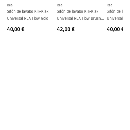
Forma
Ovalado
Rea
Rea
Rea
Deklaracja Właściwości Użytkowych
Sifón de lavabo Klik-Klak
Sifón de lavabo Klik-Klak
Sifón de lava
Agujero del grifo
No
SOFIA MINI AIAX SHINY Deklaracja.pdf
Universal REA Flow Gold
Universal REA Flow Brush
Universal RE
Agujero de desbordamiento
No
Gold
40,00 €
42,00 €
40,00 €
Condiciones de garantía
Warranty_Terms_and_Conditions_Basins_-_5.pdf