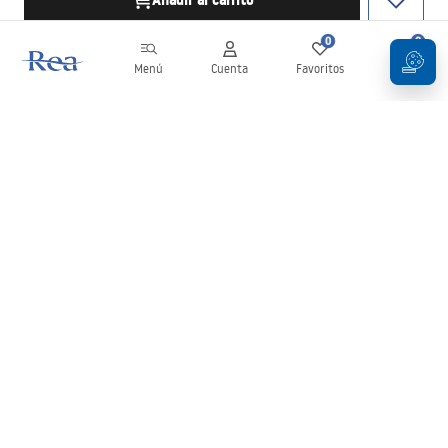
Añadir al carrito
0
0
Menú
Cuenta
Favoritos
Carrito
Boletín
¡Mantente al día con novedades y promociones!
Iniciar sesión
Al introducir y confirmar tus datos, aceptas recibir el boletín de
acuerdo con lo establecido en los
Términos y condiciones
.