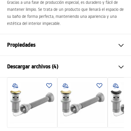
Gracias a una fase de producción especial, es duradero y fácil de
mantener limpio. Se trata de un producto que llenará el espacio de
su baño de forma perfecta, manteniendo una apariencia y una
estética del interior impecable.
Propiedades
Método de instalación
Sobre encimera
Descargar archivos (4)
Material
Cerámica sanitaria
Color
Imitación piedra
Instrucciones de montaje
Acabado
Brillo
Basin.pdf
Longitud
500
mm
Anchura
380
mm
Karta produktu
Altura
140
mm
UMYWALKA SOFIA MINI AIAX SHINY - NABLATOWA.pdf
Sügavus
105
mm