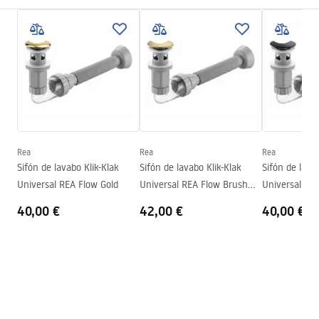
Color
Negro/Dorado, Patrón
Instrucciones de montaje
Acabado
Brillo
Basin.pdf
Longitud
600
mm
Anchura
405
mm
Condiciones de garantía
Altura
145
mm
Warranty_Terms_and_Conditions_Basins_-_5.pdf
Sügavus
125
mm
Forma
Ovalado
Rea
Rea
Rea
Sifón de lavabo Klik-Klak
Sifón de lavabo Klik-Klak
Sifón de lava
Agujero del grifo
No
Universal REA Flow Gold
Universal REA Flow Brush
Universal RE
Agujero de desbordamiento
No
Gold
40,00 €
42,00 €
40,00 €