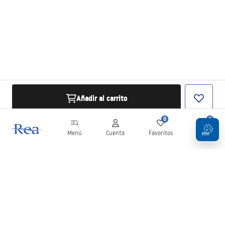
Añadir al carrito
0
0
Menú
Cuenta
Favoritos
Carrito
Boletín
¡Mantente al día con novedades y promociones!