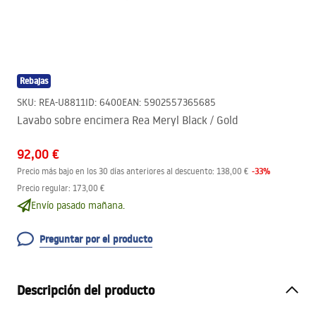
Rebajas
SKU
:
REA-U8811
ID
:
6400
EAN
:
5902557365685
Lavabo sobre encimera Rea Meryl Black / Gold
92,00 €
-
33
%
Precio más bajo en los 30 días anteriores al descuento:
138,00 €
Precio regular
:
173,00 €
Envío pasado mañana.
Preguntar por el producto
Descripción del producto