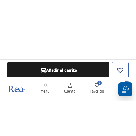
Añadir al carrito
0
0
Menú
Cuenta
Favoritos
Carrito
Boletín
¡Mantente al día con novedades y promociones!