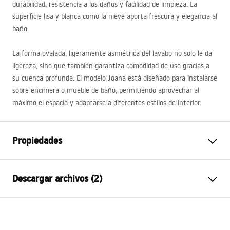
durabilidad, resistencia a los daños y facilidad de limpieza. La
superficie lisa y blanca como la nieve aporta frescura y elegancia al
baño.
La forma ovalada, ligeramente asimétrica del lavabo no solo le da
ligereza, sino que también garantiza comodidad de uso gracias a
su cuenca profunda. El modelo Joana está diseñado para instalarse
sobre encimera o mueble de baño, permitiendo aprovechar al
máximo el espacio y adaptarse a diferentes estilos de interior.
Propiedades
Método de instalación
Sobre encimera
Descargar archivos (2)
Material
Cerámica sanitaria
Color
Blanco
Instrucciones de montaje
Acabado
Brillo
Basin.pdf