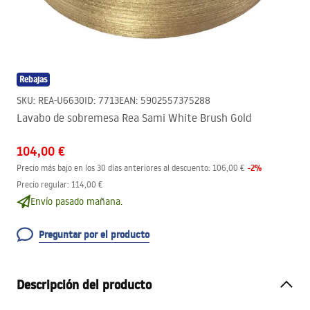
Rebajas
SKU
:
REA-U6630
ID
:
7713
EAN
:
5902557375288
Lavabo de sobremesa Rea Sami White Brush Gold
104,00 €
-
2
%
Precio más bajo en los 30 días anteriores al descuento:
106,00 €
Precio regular
:
114,00 €
Envío pasado mañana.
Preguntar por el producto
Descripción del producto