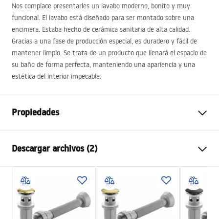
Nos complace presentarles un lavabo moderno, bonito y muy
funcional. El lavabo está diseñado para ser montado sobre una
encimera. Estaba hecho de cerámica sanitaria de alta calidad.
Gracias a una fase de producción especial, es duradero y fácil de
mantener limpio. Se trata de un producto que llenará el espacio de
su baño de forma perfecta, manteniendo una apariencia y una
estética del interior impecable.
Propiedades
Método de instalación
Sobre encimera
Descargar archivos (2)
Material
Cerámica sanitaria
Color
Blanco/Dorado
Instrucciones de montaje
Acabado
Brillo, Cepillado
Basin.pdf
Longitud
360
mm
Anchura
360
mm