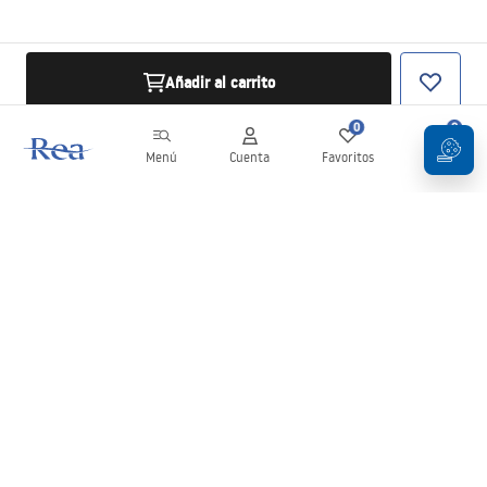
Añadir al carrito
0
0
Menú
Cuenta
Favoritos
Carrito
Boletín
¡Mantente al día con novedades y promociones!
Iniciar sesión
Al introducir y confirmar tus datos, aceptas recibir el boletín de