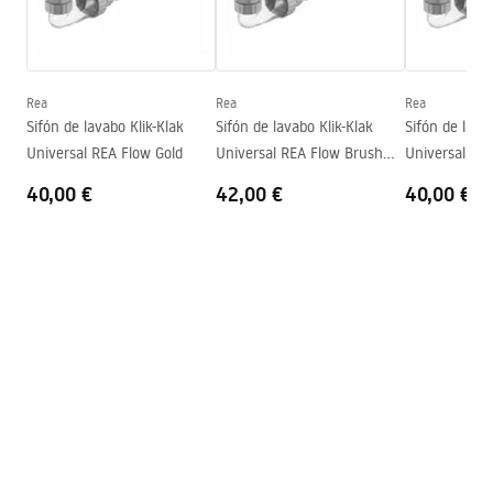
Condiciones de garantía
Altura
115
mm
Warranty_Terms_and_Conditions_Basins_-_5.pdf
Sügavus
90
mm
Forma
Redondo
Rea
Rea
Rea
Sifón de lavabo Klik-Klak
Sifón de lavabo Klik-Klak
Sifón de lava
Agujero del grifo
No
Universal REA Flow Gold
Universal REA Flow Brush
Universal RE
Agujero de desbordamiento
No
Gold
40,00 €
42,00 €
40,00 €