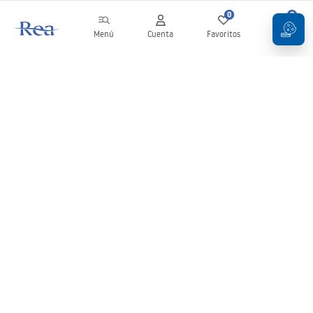
0
0
Menú
Cuenta
Favoritos
Carrito
Boletín
¡Mantente al día con novedades y promociones!
Iniciar sesión
Al introducir y confirmar tus datos, aceptas recibir el boletín de
acuerdo con lo establecido en los
Términos y condiciones
.