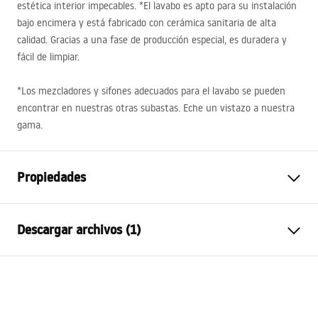
estética interior impecables. *El lavabo es apto para su instalación
bajo encimera y está fabricado con cerámica sanitaria de alta
calidad. Gracias a una fase de producción especial, es duradera y
fácil de limpiar.
*Los mezcladores y sifones adecuados para el lavabo se pueden
encontrar en nuestras otras subastas. Eche un vistazo a nuestra
gama.
Propiedades
Método de instalación
Bajo encimera
Descargar archivos (1)
Material
Cerámica sanitaria
Color
Blanco
Condiciones de garantía
Acabado
Brillo
Warranty_Terms_and_Conditions_Basins_-_5.pdf
Longitud
475
mm