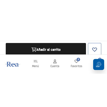
Añadir al carrito
0
0
Menú
Cuenta
Favoritos
Carrito
Boletín
¡Mantente al día con novedades y promociones!