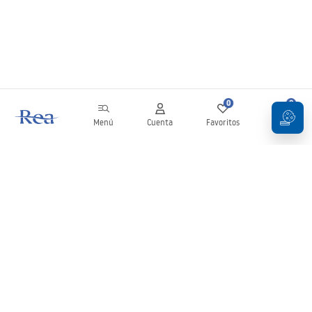
0
0
Menú
Cuenta
Favoritos
Carrito
Boletín
¡Mantente al día con novedades y promociones!
Iniciar sesión