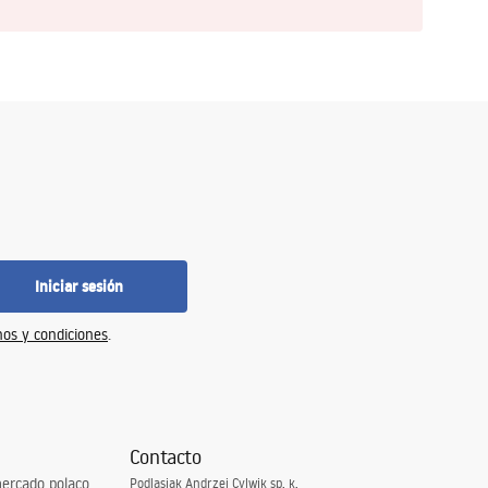
Iniciar sesión
os y condiciones
.
Contacto
ercado polaco
Podlasiak Andrzej Cylwik sp. k.