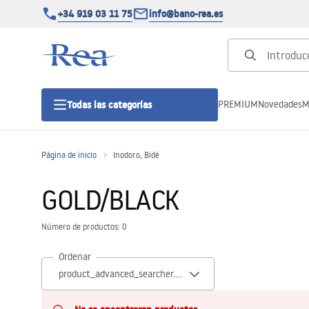
+34 919 03 11 75
info@bano-rea.es
PREMIUM
Novedades
M
Todas las categorías
Página de inicio
Inodoro, Bidé
Cabinas de ducha
GOLD/BLACK
Puertas de ducha
Número de productos: 0
Platos de ducha
Ordenar
Drenajes lineales