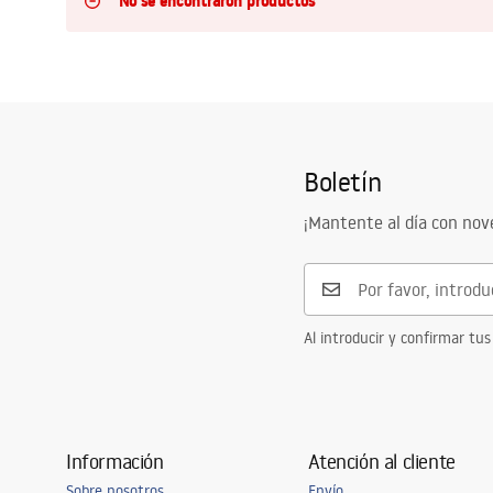
No se encontraron productos
Inodoro, Bidé
Lavabos
Bañeras y mamparas
Boletín
Grifería
¡Mantente al día con no
Ducha
Al introducir y confirmar tus
Cocina
Accesorios de baño
Información
Atención al cliente
Sobre nosotros
Envío