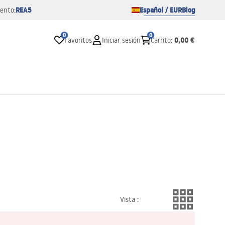
REA5
Español / EUR
Blog
ento:
0
0
0,00 €
Favoritos
Iniciar sesión
Carrito
:
Vista
: