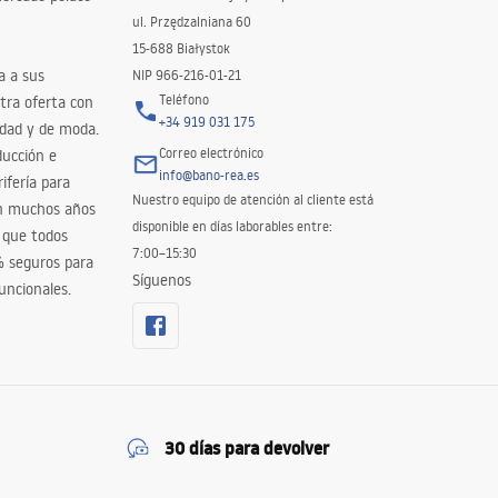
ul. Przędzalniana 60
15-688 Białystok
a a sus
NIP 966-216-01-21
Teléfono
tra oferta con
+34 919 031 175
idad y de moda.
Correo electrónico
ducción e
info@bano-rea.es
ifería para
Nuestro equipo de atención al cliente está
en muchos años
disponible en días laborables entre:
 que todos
7:00–15:30
% seguros para
Síguenos
uncionales.
30 días para devolver