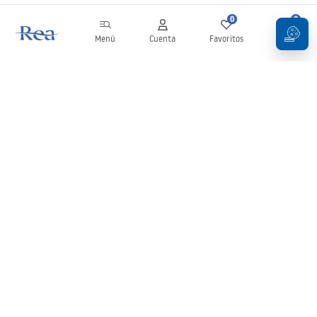
0
0
Menú
Cuenta
Favoritos
Carrito
Boletín
¡Mantente al día con novedades y promociones!
Iniciar sesión
Al introducir y confirmar tus datos, aceptas recibir el boletín de
acuerdo con lo establecido en los
Términos y condiciones
.