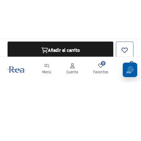
Añadir al carrito
0
0
Menú
Cuenta
Favoritos
Carrito
Boletín
¡Mantente al día con novedades y promociones!