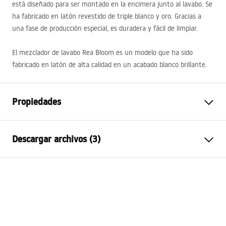
está diseñado para ser montado en la encimera junto al lavabo. Se
ha fabricado en latón revestido de triple blanco y oro. Gracias a
una fase de producción especial, es duradera y fácil de limpiar.
El mezclador de lavabo Rea Bloom es un modelo que ha sido
fabricado en latón de alta calidad en un acabado blanco brillante.
Propiedades
Tipo de grifo
de lavabo
Descargar archivos (3)
Método de instalación
De repisa
Color
Blanco, Blanco/Dorado
Condiciones de garantía
Tipo de caño
Fija
Warranty_Terms_and_Conditions_Faucets_-_5.pdf
Material
Latón
Alcance del caño
90
mm
Instrucciones de montaje
Altura
170
mm