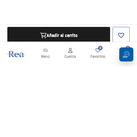
Añadir al carrito
0
0
Menú
Cuenta
Favoritos
Carrito
Boletín
¡Mantente al día con novedades y promociones!
Iniciar sesión