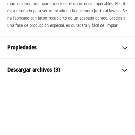
manteniendo una apariencia y estética interior impecables. El grifo
está diseñado para ser montado en la encimera junto al lavabo. Se
ha fabricado con latón recubierto de un acabado dorado. Gracias a
una fase de producción especial, es duradera y fácil de limpiar.
Propiedades
Tipo de grifo
de lavabo
Descargar archivos (3)
Método de instalación
De repisa
Color
Dorado
Condiciones de garantía
Tipo de caño
Fija
Warranty_Terms_and_Conditions_Faucets_-_5.pdf
Material
Latón
Alcance del caño
135
mm
Instrucciones de montaje
Altura
295
mm
faucet.pdf
Tecnología de recubrimiento
PVD