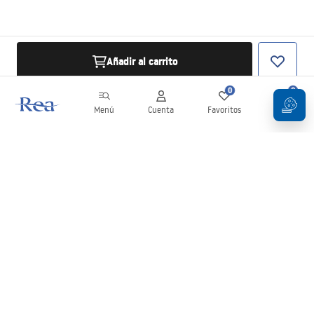
Añadir al carrito
0
0
Menú
Cuenta
Favoritos
Carrito
Boletín
¡Mantente al día con novedades y promociones!
Iniciar sesión