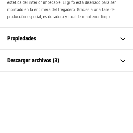
estética del interior impecable. El grifo está diseñado para ser
montado en la encimera del fregadero. Gracias a una fase de
producción especial, es duradero y fácil de mantener limpio.
Propiedades
Tipo de grifo
de lavabo
Descargar archivos (3)
Método de instalación
De repisa
Color
Cromo
Condiciones de garantía
Tipo de caño
Fija
Warranty_Terms_and_Conditions_Faucets_-_5.pdf
Material
Latón
Alcance del caño
150
mm
Instrucciones de montaje
Altura
270
mm
faucet.pdf
Tecnología de recubrimiento
Chrome plating
Diámetro de la conexión
3/8 pulgadas