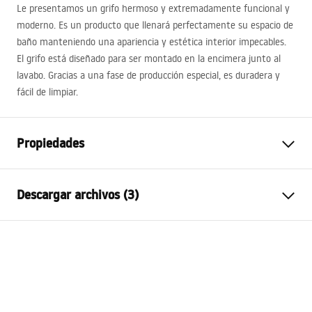
Le presentamos un grifo hermoso y extremadamente funcional y
moderno. Es un producto que llenará perfectamente su espacio de
baño manteniendo una apariencia y estética interior impecables.
El grifo está diseñado para ser montado en la encimera junto al
lavabo. Gracias a una fase de producción especial, es duradera y
fácil de limpiar.
Propiedades
Tipo de grifo
de lavabo
Descargar archivos (3)
Método de instalación
De repisa
Color
Negro
Condiciones de garantía
Tipo de caño
Fija
Warranty_Terms_and_Conditions_Faucets_-_5.pdf
Material
Latón
Alcance del caño
170
mm
Instrucciones de montaje