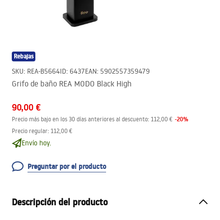
Rebajas
SKU
:
REA-B5664
ID
:
6437
EAN
:
5902557359479
Grifo de baño REA MODO Black High
90,00 €
-
20
%
Precio más bajo en los 30 días anteriores al descuento:
112,00 €
Precio regular
:
112,00 €
Envío hoy.
Preguntar por el producto
Descripción del producto