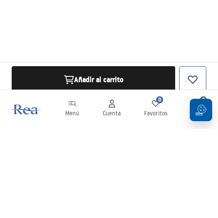
Añadir al carrito
0
0
Menú
Cuenta
Favoritos
Carrito
Boletín
¡Mantente al día con novedades y promociones!