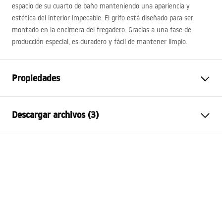
espacio de su cuarto de baño manteniendo una apariencia y
estética del interior impecable. El grifo está diseñado para ser
montado en la encimera del fregadero. Gracias a una fase de
producción especial, es duradero y fácil de mantener limpio.
Propiedades
Tipo de grifo
de lavabo
Descargar archivos (3)
Método de instalación
De repisa
Color
Negro
Condiciones de garantía
Tipo de caño
Fija
Warranty_Terms_and_Conditions_Faucets_-_5.pdf
Material
Latón
Alcance del caño
110
mm
Instrucciones de montaje
Altura
165
mm
faucet.pdf
Tecnología de recubrimiento
Electroplating