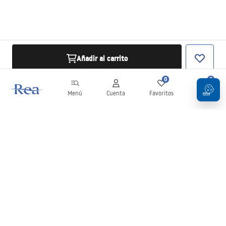
Añadir al carrito
0
0
Menú
Cuenta
Favoritos
Carrito
Boletín
¡Mantente al día con novedades y promociones!
Iniciar sesión