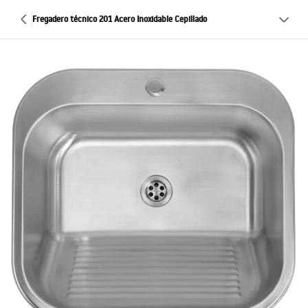
Fregadero técnico 201 Acero Inoxidable Cepillado