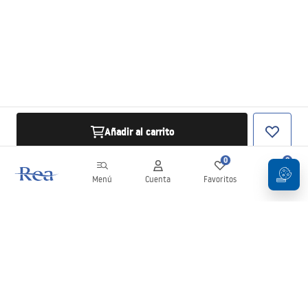
Añadir al carrito
0
0
Menú
Cuenta
Favoritos
Carrito
Boletín
¡Mantente al día con novedades y promociones!