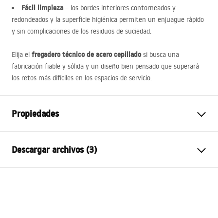
Fácil limpieza
– los bordes interiores contorneados y
redondeados y la superficie higiénica permiten un enjuague rápido
y sin complicaciones de los residuos de suciedad.
fregadero técnico de acero cepillado
Elija el
si busca una
fabricación fiable y sólida y un diseño bien pensado que superará
los retos más difíciles en los espacios de servicio.
Propiedades
Longitud del fregadero
500
mm
Descargar archivos (3)
Anchura del fregadero
550
mm
Profundidad del fregadero
215
mm
Condiciones de seguridad
Agujero del grifo
sí
WARUNKI_BEZPIECZE__STWA_ZLEWOZMYWAKI.pdf
Material
Acero inoxidable
Color
Acero cepillado