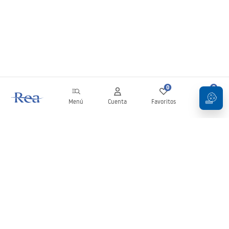
0
0
Menú
Cuenta
Favoritos
Carrito
Boletín
¡Mantente al día con novedades y promociones!
Iniciar sesión