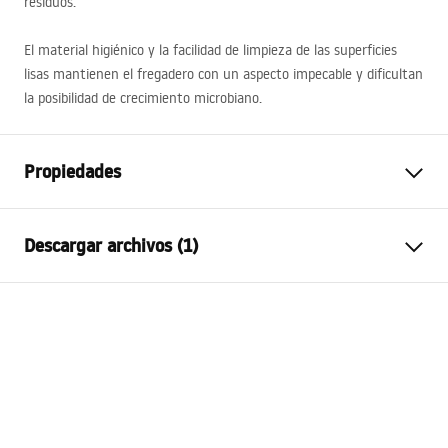
residuos.
El material higiénico y la facilidad de limpieza de las superficies
lisas mantienen el fregadero con un aspecto impecable y dificultan
la posibilidad de crecimiento microbiano.
Propiedades
Longitud del fregadero
440
mm
Descargar archivos (1)
Anchura del fregadero
740
mm
Profundidad del fregadero
205
mm
Template
Agujero del grifo
no
ANTHONY_80.pdf
Material
Acero inoxidable
Color
Dorado
Incluido con el fregadero
sello, sifón con colador,
ganchos de fijación