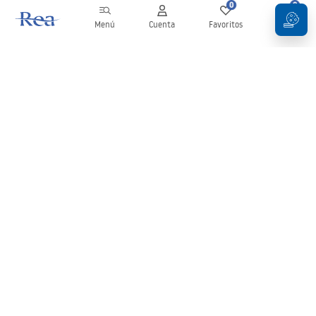
0
0
Menú
Cuenta
Favoritos
Carrito
Boletín
¡Mantente al día con novedades y promociones!
Iniciar sesión
Al introducir y confirmar tus datos, aceptas recibir el boletín de
acuerdo con lo establecido en los
Términos y condiciones
.