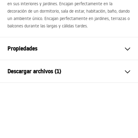
en sus interiores y jardines. Encajan perfectamente en la
decoración de un dormitorio, sala de estar, habitación, baño, dando
un ambiente único. Encajan perfectamente en jardines, terrazas o
balcones durante las largas y cálidas tardes.
Propiedades
Altura
800
mm
Descargar archivos (1)
Anchura
800
mm
Sügavus
20
mm
manual mirror led
Iluminación LED
Sí
manual_mirror_led.pdf
Marco
No
Forma
Redondo
Antivaho
No
energía
12
W