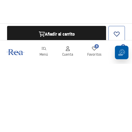
Añadir al carrito
0
0
Menú
Cuenta
Favoritos
Carrito
Boletín
¡Mantente al día con novedades y promociones!
Iniciar sesión