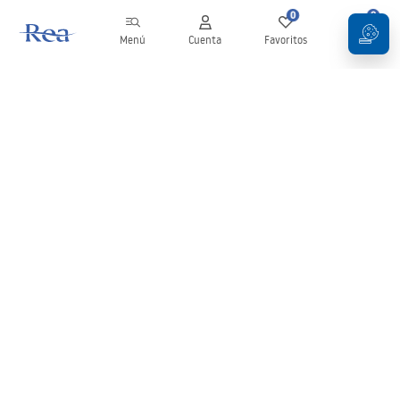
0
0
Menú
Cuenta
Favoritos
Carrito
Boletín
¡Mantente al día con novedades y promociones!
Iniciar sesión
Al introducir y confirmar tus datos, aceptas recibir el boletín de
acuerdo con lo establecido en los
Términos y condiciones
.