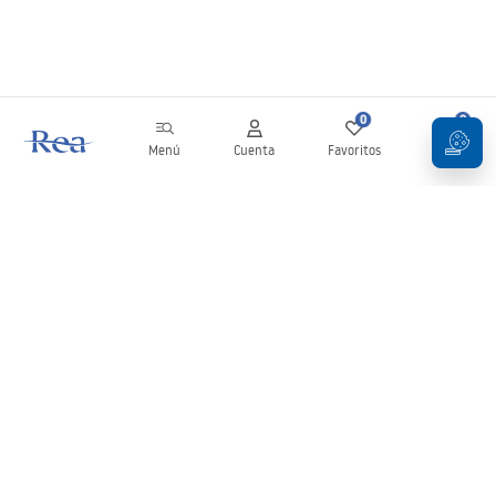
0
0
Menú
Cuenta
Favoritos
Carrito
Boletín
¡Mantente al día con novedades y promociones!
Iniciar sesión
Al introducir y confirmar tus datos, aceptas recibir el boletín de