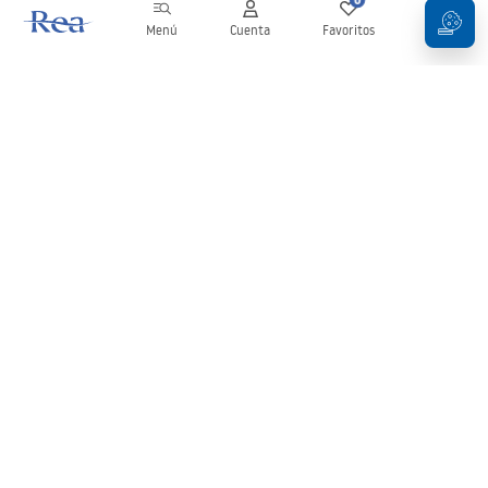
Menú
Cuenta
Favoritos
Carrito
Boletín
¡Mantente al día con novedades y promociones!
Iniciar sesión
Al introducir y confirmar tus datos, aceptas recibir el boletín de
acuerdo con lo establecido en los
Términos y condiciones
.