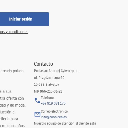
Iniciar sesión
os y condiciones
.
Contacto
ercado polaco
Podlasiak Andrzej Cylwik sp. k.
ul. Przędzalniana 60
15-688 Białystok
a a sus
NIP 966-216-01-21
Teléfono
tra oferta con
+34 919 031 175
idad y de moda.
Correo electrónico
ducción e
info@bano-rea.es
ifería para
Nuestro equipo de atención al cliente está
en muchos años