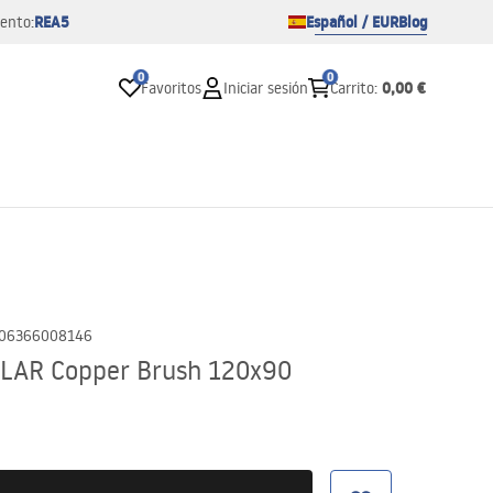
REA5
Español / EUR
Blog
ento:
0
0
0,00 €
Favoritos
Iniciar sesión
Carrito
:
06366008146
OLAR Copper Brush 120x90