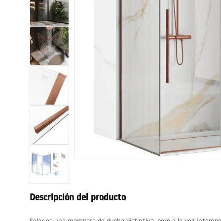
Inodoro, Bidé
Lavabos
Bañeras y mamparas
Grifería
Ducha
Cocina
Accesorios de baño
Descripción del producto