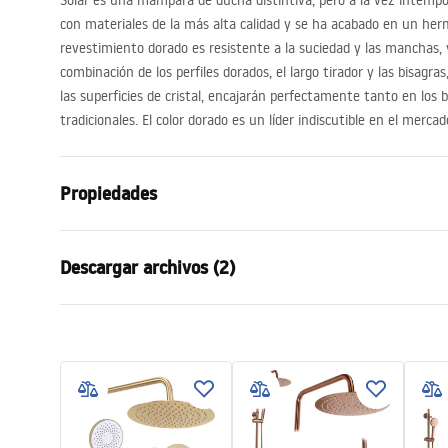
Solar es una mampara de ducha distintiva, pero a la vez intempo
con materiales de la más alta calidad y se ha acabado en un her
revestimiento dorado es resistente a la suciedad y las manchas, y
combinación de los perfiles dorados, el largo tirador y las bisagra
las superficies de cristal, encajarán perfectamente tanto en lo
tradicionales. El color dorado es un líder indiscutible en el merc
Propiedades
Dimensiones (puerta x pared)
120x90
Descargar archivos (2)
Color
Cobre cepill
Tipo de cabina
Esquina
Condiciones de garantía
Color del vidrio
Transpare
Infor
Warranty_Terms_and_Conditions_
Método de apertura
Corredizo
-
Safety
Seria
Solar
_Shower_Doors__Enclosures__Pan
sure.p
els__Bath_Screens_-_24.pdf
Montaje
En el plato 