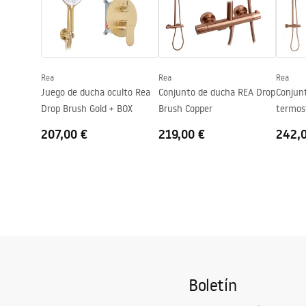
Altura
1950
mm
Dirección de la cabina
Universal
Garantía
2 años
Rea
Rea
Rea
Revestimiento Easy Clean
Vidrio de la 
Juego de ducha oculto Rea
Conjunto de ducha REA Drop
Conjun
un lado
Drop Brush Gold + BOX
Brush Copper
termos
Brush 
207,00 €
219,00 €
242,
Boletín