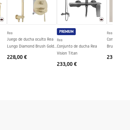
PREMIUM
Rea
Rea
Juego de ducha oculto Rea
Conjunto de 
Rea
Lungo Diamond Brush Gold
Conjunto de ducha Rea
Brush Gold
+ BOX
Vision Titan
228,00 €
230,00 €
233,00 €