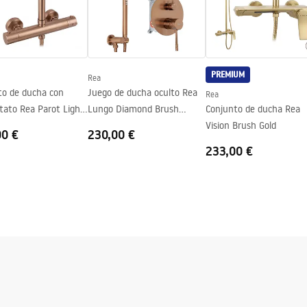
PREMIUM
Rea
puerta - ambos lados, vidrio fijo -
to de ducha con
Juego de ducha oculto Rea
Rea
tato Rea Parot Light
Lungo Diamond Brush
Conjunto de ducha Rea
Copper
Copper + BOX
Vision Brush Gold
00 €
230,00 €
233,00 €