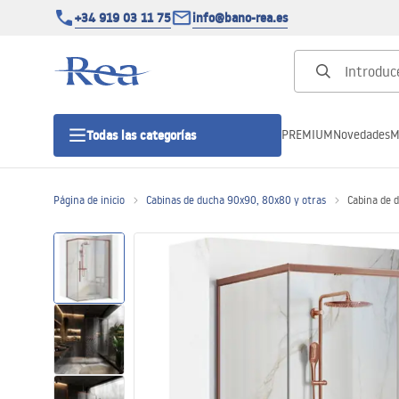
+34 919 03 11 75
info@bano-rea.es
PREMIUM
Novedades
M
Todas las categorías
Página de inicio
Cabinas de ducha 90x90, 80x80 y otras
Cabina de 
Cabinas de ducha
Puertas de ducha
Platos de ducha
Drenajes lineales