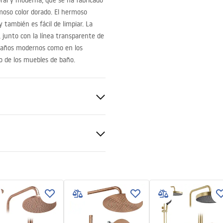
ral y moderna, que se ha fabricado
moso color dorado. El hermoso
 también es fácil de limpiar. La
s, junto con la línea transparente de
s baños modernos como en los
ado de los muebles de baño.
ado
nt 6mm
mación de seguridad
_Information_Shower_Enclo
df
de ducha o en el suelo