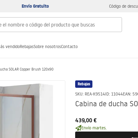
Envío Gratuito
Código de descu
ás vendido
Rebajas
Sobre nosotros
Contacto
ducha SOLAR Copper Brush 120x90
Rebajas
SKU
:
REA-K9514
ID
:
11044
EAN
:
59
Cabina de ducha S
439,00 €
Envío martes.