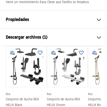
tiene un revestimiento Easy Clean que facilita su limpieza.
Propiedades
Dimensiones (puerta x pared)
100x90
Descargar archivos (1)
Color
Oro cepillado
Tipo de cabina
Esquina
Manual
Color del vidrio
Transparent 6mm
Instrukcja Kabiny Montana.pdf
Método de apertura
Corredizo
Montaje
En el plato de ducha o en el
suelo
Altura
2005
mm
Dirección de la cabina
Universal
Rea
Rea
Rea
Garantía
2 años
Conjunto de ducha REA
Conjunto de ducha REA
Conjunto de 
HELIX Black
HELIX Chrom
HELIX Brush 
Revestimiento Easy Clean
Sí, en un lado del panel