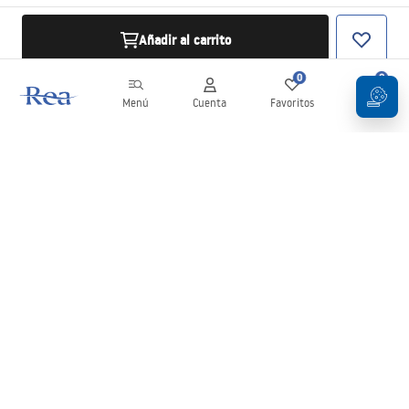
Añadir al carrito
0
0
Menú
Cuenta
Favoritos
Carrito
Boletín
¡Mantente al día con novedades y promociones!
Iniciar sesión
Al introducir y confirmar tus datos, aceptas recibir el boletín de
acuerdo con lo establecido en los
Términos y condiciones
.