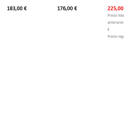
183,00 €
176,00 €
225,00 €
Precio más bajo
anteriores al d
€
Precio regular
: