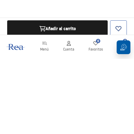
Añadir al carrito
0
0
Menú
Cuenta
Favoritos
Carrito
Boletín
¡Mantente al día con novedades y promociones!
Iniciar sesión