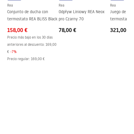
Garantía
2 años
Rea
Rea
Rea
Conjunto de ducha con
Odpływ Liniowy REA Neox
Juego de duc
Revestimiento Easy Clean
Sí, en un lado del panel
termostato REA BLISS Black
pro Czarny 70
termostato 
Black Matt B
158,00 €
78,00 €
321,00 €
Precio más bajo en los 30 días
anteriores al descuento:
169,00
€
-
7
%
Precio regular
:
169,00 €