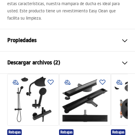
estas características, nuestra mampara de ducha es ideal para
usted. Este producto tiene un revestimiento Easy Clean que
facilita su limpieza.
Propiedades
Dimensiones (puerta x puerta)
80x90
Descargar archivos (2)
Color
Negro
Tipo de cabina
Esquina
shower manual
Color del vidrio
Transparent 6mm
shower manual.pdf
Método de apertura
Inclinable de dos lados
Montaje
En el plato de ducha o en el
Instrukcja montażu
suelo
Instrukcja_Hugo_double_PL.pdf
Altura
2005
mm
Dirección de la cabina
Universal
Rebajas
Rebajas
Rebajas