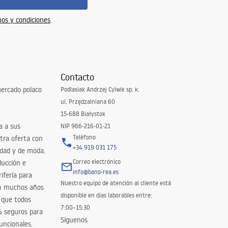
os y condiciones
.
Contacto
ercado polaco
Podlasiak Andrzej Cylwik sp. k.
ul. Przędzalniana 60
15-688 Białystok
a a sus
NIP 966-216-01-21
Teléfono
tra oferta con
+34 919 031 175
idad y de moda.
Correo electrónico
ducción e
info@bano-rea.es
ifería para
Nuestro equipo de atención al cliente está
en muchos años
disponible en días laborables entre:
 que todos
7:00–15:30
% seguros para
Síguenos
uncionales.