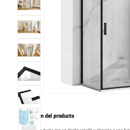
Inodoro, Bidé
Lavabos
Bañeras y mamparas
Grifería
Ducha
Cocina
Accesorios de baño
Descripción del producto