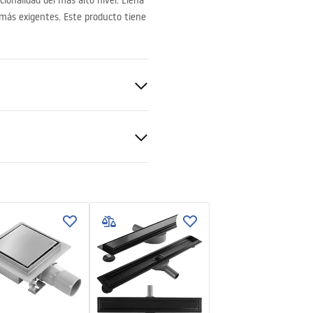
ionalidad del más alto nivel. Llena
s más exigentes. Este producto tiene
ukcja montażu
nt 6mm
kcja_kabiny_Hugo_PL.pdf
de ducha o en el suelo