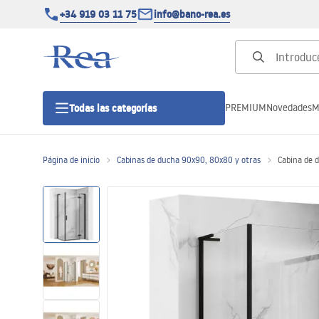
+34 919 03 11 75
info@bano-rea.es
PREMIUM
Novedades
M
Todas las categorías
Página de inicio
Cabinas de ducha 90x90, 80x80 y otras
Cabina de 
Cabinas de ducha
Puertas de ducha
Platos de ducha
Drenajes lineales