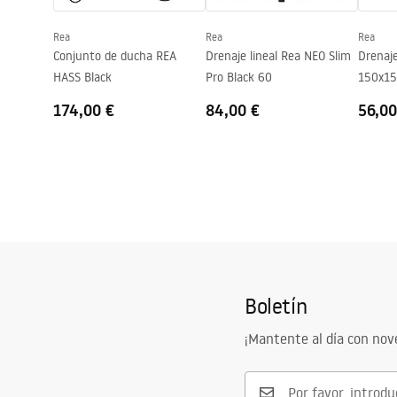
Revestimiento Easy Clean
Sí, en un la
Rea
Rea
Rea
Conjunto de ducha REA
Drenaje lineal Rea NEO Slim
Drenaje
HASS Black
Pro Black 60
150x15
174,00 €
84,00 €
56,00
Boletín
¡Mantente al día con no