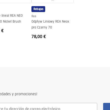
do del panel
Rebajas
 lineal REA NEO
Rea
0 Nickel Brush
Odpływ Liniowy REA Neox
pro Czarny 70
 €
78,00 €
vedades y promociones!