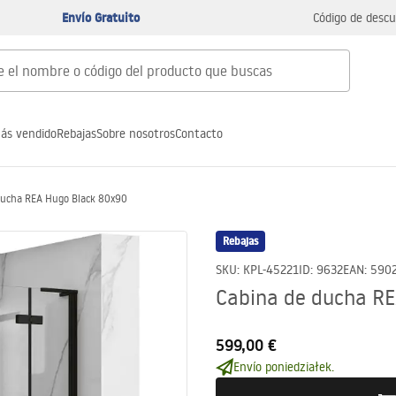
Envío Gratuito
Código de descu
ás vendido
Rebajas
Sobre nosotros
Contacto
ducha REA Hugo Black 80x90
Rebajas
SKU
:
KPL-45221
ID
:
9632
EAN
:
590
Cabina de ducha R
599,00 €
Envío poniedziałek.