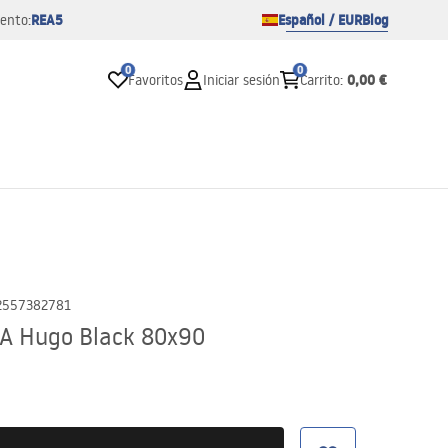
REA5
Español / EUR
Blog
ento:
0
0
0,00 €
Favoritos
Iniciar sesión
Carrito
:
2557382781
EA Hugo Black 80x90